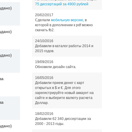
75 диссертаций за 4900 рублей
адано)
20/02/2017
Сделали
мобильную версию
, в
которой в дополнении к pdf можно
скачать fb2.
адано)
24/10/2016
Добавили в каталог работы 2014 и
2015 годов.
адано)
19/09/2016
Обновили дизайн сайта.
16/05/2016
ва
Добавили прием денег с карт
открытых в $ и €. Для этого
зарегистрируйте новый аккаунт на
сайте и выберите валюту расчета
ва
Доллар.
18/02/2016
Добавили 62 340 диссертации за
2000 - 2013 годы.
адано)