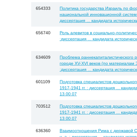
654333
Политика государства Израиль по ф
национальной инновационной системы 
диссертация ... кандидата исторически
656740
Роль алевитов в социально-политичес
:диссертация ... кандидата историческ
634609
Проблема раннекапиталистического р
городе XV-XVI веков (по материалам
:диссертация ... кандидата историческ
601109
Подготовка специалистов дошкольног
1917-1941 гг. : диссертация ... кандид
13.00.07
703512
Подготовка специалистов дошкольног
1917-1941 гг. : диссертация ... кандид
13.00.07
636360
Взаимоотношения Рима с державой Сел
н. э. : диссертация ... кандидата исто