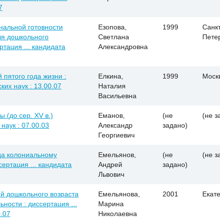
7
альной готовности
Езопова,
1999
Санкт
ля дошкольного
Светлана
Пете
тация ... кандидата
Александровна
 пятого года жизни :
Елкина,
1999
Моск
ких наук : 13.00.07
Наталия
Васильевна
(до сер. XV в.)
Еманов,
(не
(не з
 наук : 07.00.03
Александр
задано)
Георгиевич
да колониальному
Емельянов,
(не
(не з
сертация ... кандидата
Андрей
задано)
Львович
ей дошкольного возраста
Емельянова,
2001
Екат
ности : диссертация ...
Марина
0.07
Николаевна