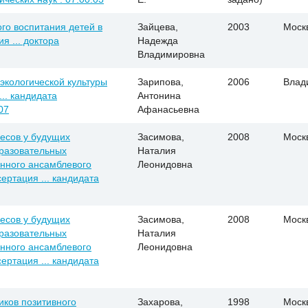
го воспитания детей в
Зайцева,
2003
Моск
я ... доктора
Надежда
Владимировна
экологической культуры
Зарипова,
2006
Влад
.. кандидата
Антонина
07
Афанасьевна
есов у будущих
Засимова,
2008
Моск
бразовательных
Наталия
нного ансамблевого
Леонидовна
сертация ... кандидата
есов у будущих
Засимова,
2008
Моск
бразовательных
Наталия
нного ансамблевого
Леонидовна
сертация ... кандидата
ков позитивного
Захарова,
1998
Моск