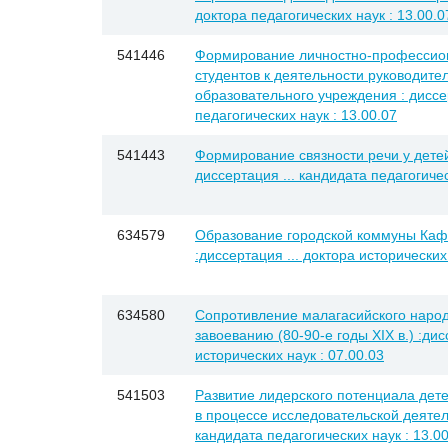
доктора педагогических наук : 13.00.0
541446
Формирование личностно-профессион
студентов к деятельности руководите
образовательного учреждения : диссер
педагогических наук : 13.00.07
541443
Формирование связности речи у детей
диссертация ... кандидата педагогичес
634579
Образование городской коммуны Кафы 
:диссертация ... доктора исторических
634580
Сопротивление малагасийского наро
завоеванию (80-90-е годы XIX в.) :дис
исторических наук : 07.00.03
541503
Развитие лидерского потенциала дет
в процессе исследовательской деятель
кандидата педагогических наук : 13.0