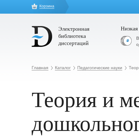
Корзина
Низкая
Электронная
библиотека
В
диссертаций
о
Главная
Каталог
Педагогические науки
Теор
Теория и м
дошкольног