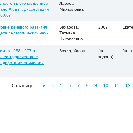
ностей в отечественной
Лариса
чало ХХ вв. : диссертация
Михайловна
.00.07
овие речевого развития
Захарова,
2007
Екат
ата педагогических наук :
Татьяна
Николаевна
ке в 1958-1977 гг.
Захид, Хасан
(не
(не з
е сотрудничество с
задано)
андидата исторических
Страницы:
«
4
5
6
7
8
9
10
11
12