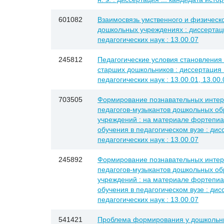
601082
Взаимосвязь умственного и физическо
дошкольных учреждениях : диссертаци
педагогических наук : 13.00.07
245812
Педагогические условия становления 
старших дошкольников : диссертация .
педагогических наук : 13.00.01, 13.00.
703505
Формирование познавательных интер
педагогов-музыкантов дошкольных о
учреждений : на материале фортепиа
обучения в педагогическом вузе : дис
педагогических наук : 13.00.07
245892
Формирование познавательных интер
педагогов-музыкантов дошкольных о
учреждений : на материале фортепиа
обучения в педагогическом вузе : дис
педагогических наук : 13.00.07
541421
Проблема формирования у дошкольни