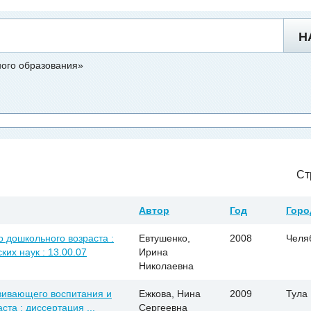
Н
ного образования»
Ст
Автор
Год
Горо
 дошкольного возраста :
Евтушенко,
2008
Челя
ких наук : 13.00.07
Ирина
Николаевна
вивающего воспитания и
Ежкова, Нина
2009
Тула
та : диссертация ...
Сергеевна