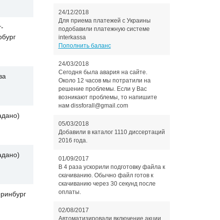
24/12/2018
Для приема платежей с Украины
-
подобавили платежную системе
рбург
interkassa
Пополнить баланс
24/03/2018
Сегодня была авария на сайте.
ва
Около 12 часов мы потратили на
решение проблемы. Если у Вас
возникают проблемы, то напишите
нам dissforall@gmail.com
адано)
05/03/2018
Добавили в каталог 1110 диссертаций
2016 года.
адано)
01/09/2017
В 4 раза ускорили подготовку файла к
скачиванию. Обычно файл готов к
скачиванию через 30 секунд после
оплаты.
еринбург
02/08/2017
Автоматизировали включение акции