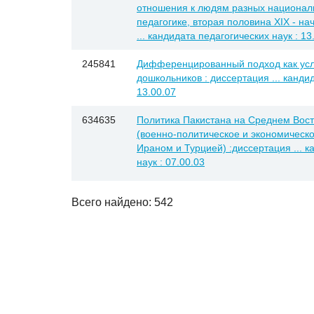
отношения к людям разных националь
педагогике, вторая половина XIX - на
... кандидата педагогических наук : 13
245841
Дифференцированный подход как усл
дошкольников : диссертация ... кандид
13.00.07
634635
Политика Пакистана на Среднем Восто
(военно-политическое и экономическо
Ираном и Турцией) :диссертация ... к
наук : 07.00.03
Всего найдено: 542