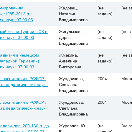
ормированию
Жадовец,
(не
(не з
:1985-2012 гг. :
Наталья
задано)
х наук : 07.00.03
Владимировна
кой жизни Турции в XX в.
Жигульская,
(не
(не з
их наук : 07.00.03
Дарья
задано)
Владимировна
азвития в немецком
Жмакина,
(не
(не з
 Западной Германии)
Ангелина
задано)
их наук : 07.00.03
Викторовна
о воспитания в РСФСР :
Жундрикова,
2004
Моск
ата педагогических наук :
Светлана
Владимировна
о воспитания в РСФСР :
Жундрикова,
2004
Моск
ата педагогических наук :
Светлана
Владимировна
евкидов :200-160 гг. до
Журавлев, Ю.
(не
(не з
рических наук : 07.00.03
Е.
задано)