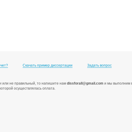
счет?
Скачать пример диссертации
Задать вопрос
ами или не правильный, то напишите нам
dissforall@gmail.com
и мы выполним в
с которой осуществлялась оплата.