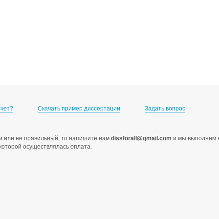
счет?
Скачать пример диссертации
Задать вопрос
ами или не правильный, то напишите нам
dissforall@gmail.com
и мы выполним в
с которой осуществлялась оплата.