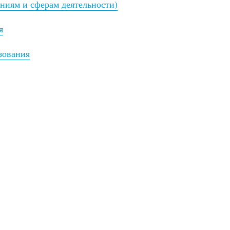
ениям и сферам деятельности)
я
зования