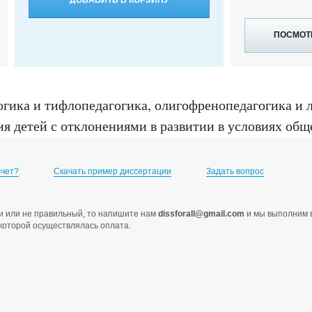
ДОБАВИТЬ В КОРЗИНУ
ПОСМОТ
огика и тифлопедагогика, олигофренопедагогика и 
я детей с отклонениями в развитии в условиях общ
наук : 13.00.03, Москва, 2006
счет?
Скачать пример диссертации
Задать вопрос
ами или не правильный, то напишите нам
dissforall@gmail.com
и мы выполним в
с которой осуществлялась оплата.