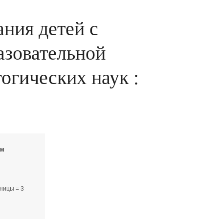
ния детей с
азовательной
гогических наук :
йн
ницы = 3