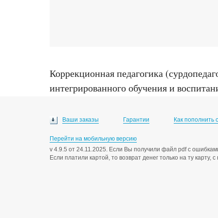
Коррекционная педагогика (сурдопедаг
интегрированного обучения и воспитани
диссертация ... доктора педагогических 
Ваши заказы
Гарантии
Как пополнить 
Перейти на мобильную версию
v 4.9.5 от 24.11.2025. Если Вы получили файл pdf с ошибк
Если платили картой, то возврат денег только на ту карту, 