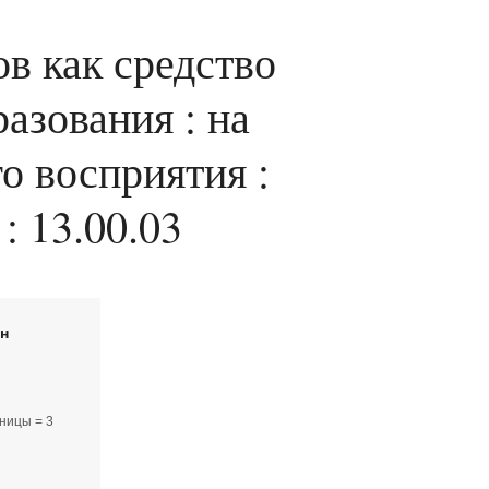
в как средство
азования : на
о восприятия :
: 13.00.03
йн
ницы = 3