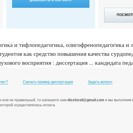
ДОБАВИТЬ В КОРЗИНУ
ПОСМОТ
огика и тифлопедагогика, олигофренопедагогика и 
удентов как средство повышения качества сурдопед
хового восприятия : диссертация ... кандидата педа
счет?
Скачать пример диссертации
Задать вопрос
ами или не правильный, то напишите нам
dissforall@gmail.com
и мы выполним в
с которой осуществлялась оплата.