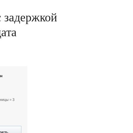
с задержкой
дата
йн
ницы = 3