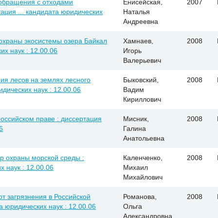
 обращения с отходами
Енисейская,
2007
тация ... кандидата юридических
Наталья
Андреевна
охраны экосистемы озера Байкал
Хамнаев,
2008
их наук : 12.00.06
Игорь
Валерьевич
ия лесов на землях лесного
Быковский,
2008
идических наук : 12.00.06
Вадим
Кириллович
оссийском праве : диссертация
Мисник,
2008
6
Галина
Анатольевна
р охраны морской среды :
Каленченко,
2008
х наук : 12.00.06
Михаил
Михайлович
т загрязнения в Российской
Романова,
2008
а юридических наук : 12.00.06
Ольга
Александровна