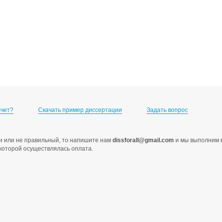
счет?
Скачать пример диссертации
Задать вопрос
ами или не правильный, то напишите нам
dissforall@gmail.com
и мы выполним в
с которой осуществлялась оплата.