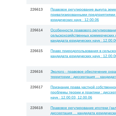
226613
Правовое регулирование выкупа земе
приватизированными предприятиями :
юридических наук : 12.00.06
226614
Особенности правового регулировани
сельскохозяйственных коммерческих о
кандидата юридических наук : 12.00.0
226615
Право природопользования в сельском 
кандидата юридических наук : 12.00.0
226616
Эколого - правовое обеспечение охр
территории : диссертация ... кандидат
226617
Признание права частной собственнос
проблемы теории и практики : диссер
наук : 12.00.03, 12.00.06
226618
Правовое регулирование ипотеки (зал
диссертация ... кандидата юридических