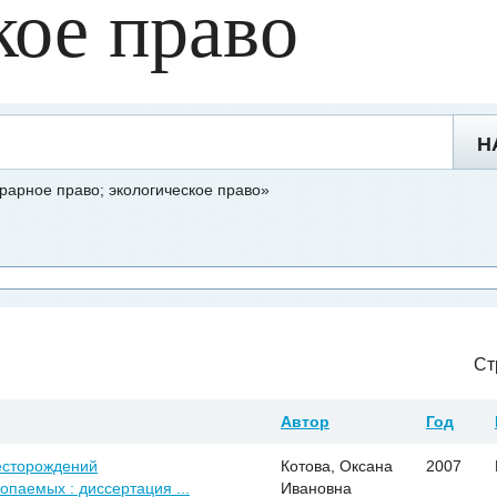
кое право
Н
рарное право; экологическое право»
Ст
Автор
Год
есторождений
Котова, Оксана
2007
паемых : диссертация ...
Ивановна