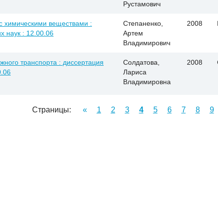
Рустамович
с химическими веществами :
Степаненко,
2008
х наук : 12.00.06
Артем
Владимирович
ного транспорта : диссертация
Солдатова,
2008
0.06
Лариса
Владимировна
Страницы:
«
1
2
3
4
5
6
7
8
9