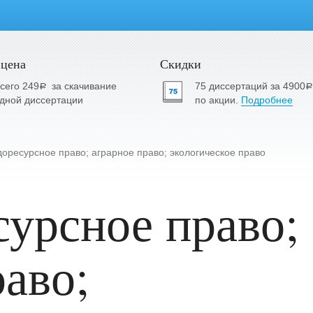
 цена
Скидки
сего 249
за скачивание
75 диссертаций за 4900
a
a
дной диссертации
по акции.
Подробнее
оресурсное право; аграрное право; экологическое право
урсное право;
раво;