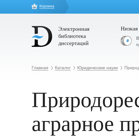
Корзина
Низкая
Электронная
библиотека
В
диссертаций
о
Главная
Каталог
Юридические науки
Природ
Природорес
аграрное п