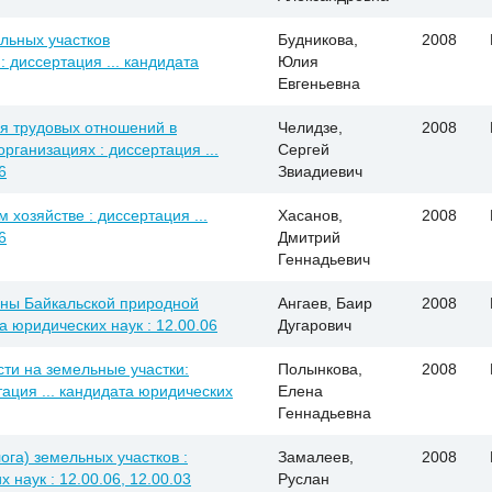
льных участков
Будникова,
2008
 диссертация ... кандидата
Юлия
Евгеньевна
я трудовых отношений в
Челидзе,
2008
рганизациях : диссертация ...
Сергей
6
Звиадиевич
хозяйстве : диссертация ...
Хасанов,
2008
6
Дмитрий
Геннадьевич
аны Байкальской природной
Ангаев, Баир
2008
а юридических наук : 12.00.06
Дугарович
ти на земельные участки:
Полынкова,
2008
тация ... кандидата юридических
Елена
Геннадьевна
ога) земельных участков :
Замалеев,
2008
 наук : 12.00.06, 12.00.03
Руслан