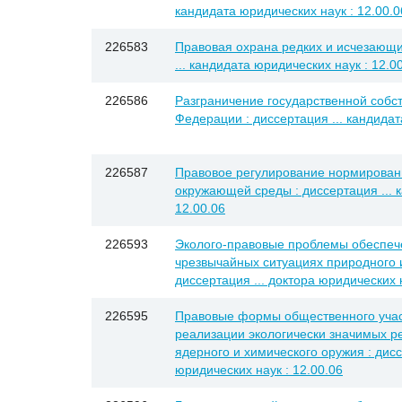
кандидата юридических наук : 12.00.0
226583
Правовая охрана редких и исчезающи
... кандидата юридических наук : 12.0
226586
Разграничение государственной собс
Федерации : диссертация ... кандидат
226587
Правовое регулирование нормирован
окружающей среды : диссертация ... 
12.00.06
226593
Эколого-правовые проблемы обеспеч
чрезвычайных ситуациях природного и
диссертация ... доктора юридических н
226595
Правовые формы общественного участ
реализации экологически значимых р
ядерного и химического оружия : дисс
юридических наук : 12.00.06