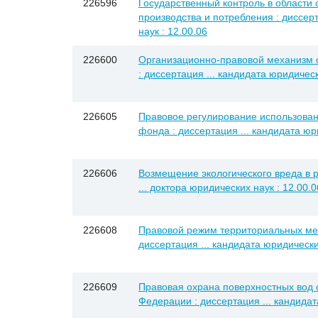
226596
Государственный контроль в области
производства и потребления : диссер
наук : 12.00.06
226600
Организационно-правовой механизм 
: диссертация ... кандидата юридическ
226605
Правовое регулирование использован
фонда : диссертация ... кандидата юр
226606
Возмещение экологического вреда в р
... доктора юридических наук : 12.00.0
226608
Правовой режим территориальных ме
диссертация ... кандидата юридически
226609
Правовая охрана поверхностных вод о
Федерации : диссертация ... кандидат