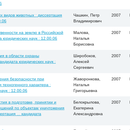
6
х видов животных : диссертация
Чашкин, Петр
2007
0.06
Владимирович
твенности на землю в Российской
Малова,
2007
а юридических наук : 12.00.06
Наталья
Борисовна
ия в области охраны
Широбоков,
2007
кандидата юридических наук :
Алексей
Сергеевич
ения безопасности при
Жаворонкова,
2007
 техногенного характера :
Наталья
аук : 12.00.06
Григорьевна
ия в подготовке, принятии и
Белокрылова,
2007
ешений по объектам уничтожения
Екатерина
ертация ... кандидата
Александровна