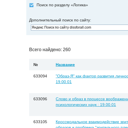
Поиск по разделу «Логика»
Дополнительный поиск по сайту:
Всего найдено: 260
№
Название
633094
"Образ-Я" как фактор развития личност
19.00.01
633096
Слово и образ в процессе воображени
психологических наук : 19.00.01
633105
Кроссмодальное взаимодействие зрит
образов и проблема "зрительного плен