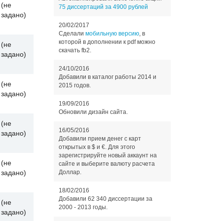
(не
75 диссертаций за 4900 рублей
задано)
20/02/2017
Сделали
мобильную версию
, в
которой в дополнении к pdf можно
(не
скачать fb2.
задано)
24/10/2016
Добавили в каталог работы 2014 и
(не
2015 годов.
задано)
19/09/2016
Обновили дизайн сайта.
(не
16/05/2016
задано)
Добавили прием денег с карт
открытых в $ и €. Для этого
зарегистрируйте новый аккаунт на
(не
сайте и выберите валюту расчета
задано)
Доллар.
18/02/2016
Добавили 62 340 диссертации за
(не
2000 - 2013 годы.
задано)