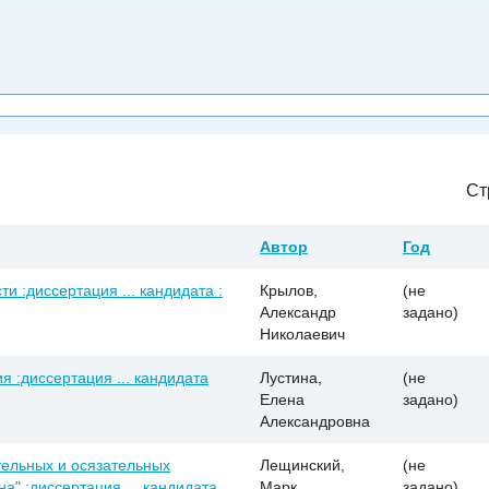
Ст
Автор
Год
и :диссертация ... кандидата :
Крылов,
(не
Александр
задано)
Николаевич
я :диссертация ... кандидата
Лустина,
(не
Елена
задано)
Александровна
ельных и осязательных
Лещинский,
(не
а" :диссертация ... кандидата
Марк
задано)