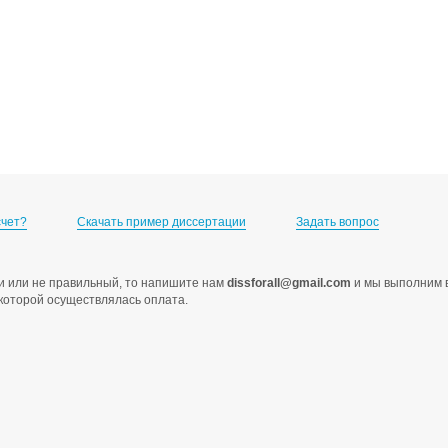
счет?
Скачать пример диссертации
Задать вопрос
ами или не правильный, то напишите нам
dissforall@gmail.com
и мы выполним в
с которой осуществлялась оплата.