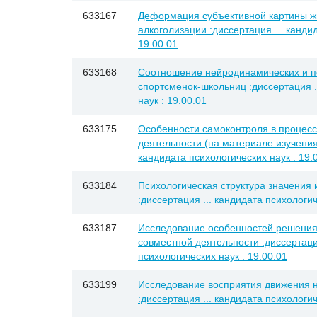
633167
Деформация субъективной картины ж
алкоголизации :диссертация ... канди
19.00.01
633168
Соотношение нейродинамических и п
спортсменок-школьниц :диссертация .
наук : 19.00.01
633175
Особенности самоконтроля в процес
деятельности (на материале изучения
кандидата психологических наук : 19.
633184
Психологическая структура значения и
:диссертация ... кандидата психологич
633187
Исследование особенностей решения 
совместной деятельности :диссертация
психологических наук : 19.00.01
633199
Исследование восприятия движения н
:диссертация ... кандидата психологич