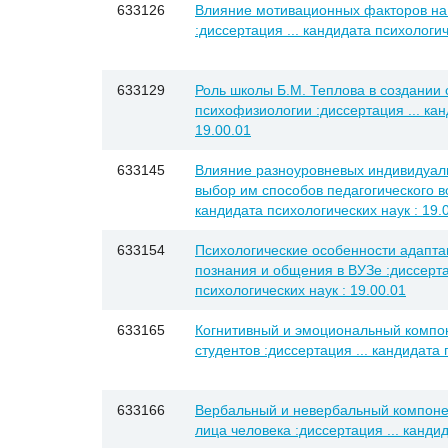
633126
Влияние мотивационных факторов на
:диссертация ... кандидата психологич
633129
Роль школы Б.М. Теплова в создани
психофизиологии :диссертация ... кан
19.00.01
633145
Влияние разноуровневых индивидуал
выбор им способов педагогического во
кандидата психологических наук : 19.
633154
Психологические особенности адапта
познания и общения в ВУЗе :диссерта
психологических наук : 19.00.01
633165
Когнитивный и эмоциональный компон
студентов :диссертация ... кандидата 
633166
Вербальный и невербальный компоне
лица человека :диссертация ... кандид