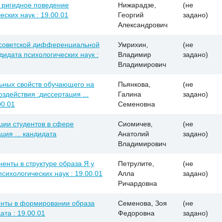
 ригидное поведение
Нижарадзе,
(не
еских наук : 19.00.01
Георгий
задано)
Александрович
и советской дифференциальной
Умрихин,
(не
дидата психологических наук :
Владимир
задано)
Владимирович
ьных свойств обучающего на
Пьянкова,
(не
здействия :диссертация ...
Галина
задано)
00.01
Семеновна
ции студентов в сфере
Сиомичев,
(не
ция ... кандидата
Анатолий
задано)
Владимирович
енты в структуре образа Я у
Петрулите,
(не
психологических наук : 19.00.01
Алла
задано)
Ричардовна
нты в формировании образа
Семенова, Зоя
(не
ата : 19.00.01
Федоровна
задано)