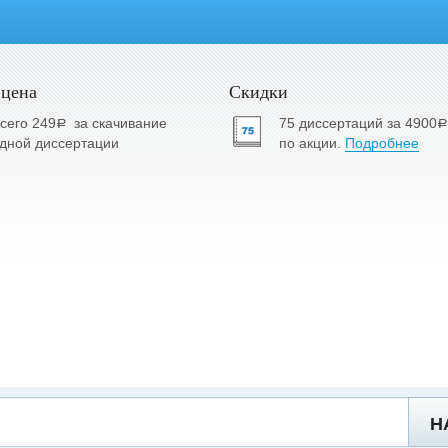
 цена
Скидки
сего 249
за скачивание
75 диссертаций за 4900
a
a
дной диссертации
по акции.
Подробнее
Н