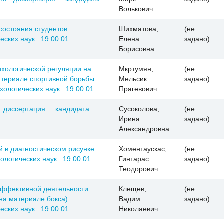
Волькович
состояния студентов
Шихматова,
(не
еских наук : 19.00.01
Елена
задано)
Борисовна
хологической регуляции на
Мкртумян,
(не
материале спортивной борьбы
Мельсик
задано)
хологических наук : 19.00.01
Прагевович
:диссертация ... кандидата
Сусоколова,
(не
Ирина
задано)
Александровна
 в диагностическом рисунке
Хоментаускас,
(не
ологических наук : 19.00.01
Гинтарас
задано)
Теодорович
эффективной деятельности
Клещев,
(не
на материале бокса)
Вадим
задано)
еских наук : 19.00.01
Николаевич