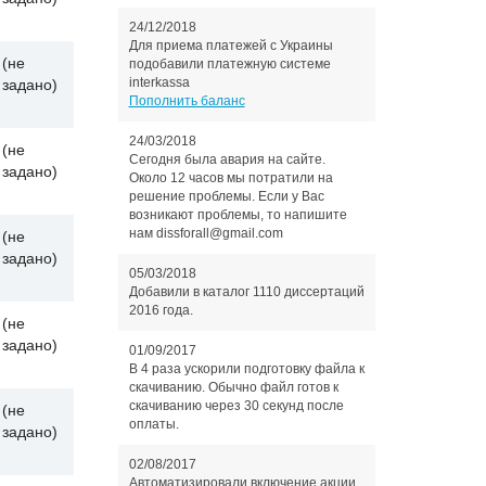
24/12/2018
Для приема платежей с Украины
(не
подобавили платежную системе
interkassa
задано)
Пополнить баланс
24/03/2018
(не
Сегодня была авария на сайте.
задано)
Около 12 часов мы потратили на
решение проблемы. Если у Вас
возникают проблемы, то напишите
нам dissforall@gmail.com
(не
задано)
05/03/2018
Добавили в каталог 1110 диссертаций
2016 года.
(не
задано)
01/09/2017
В 4 раза ускорили подготовку файла к
скачиванию. Обычно файл готов к
скачиванию через 30 секунд после
(не
оплаты.
задано)
02/08/2017
Автоматизировали включение акции