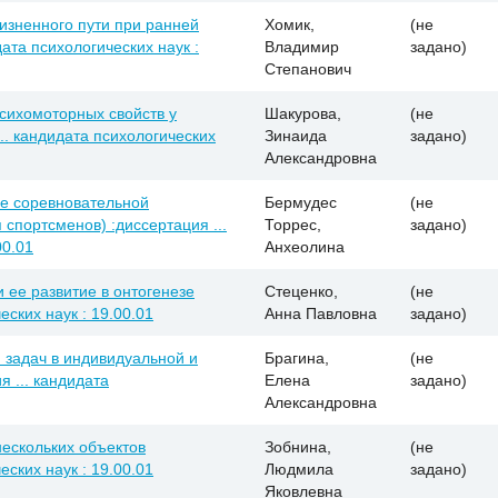
изненного пути при ранней
Хомик,
(не
дата психологических наук :
Владимир
задано)
Степанович
сихомоторных свойств у
Шакурова,
(не
.. кандидата психологических
Зинаида
задано)
Александровна
се соревновательной
Бермудес
(не
 спортсменов) :диссертация ...
Торрес,
задано)
00.01
Анхеолина
 ее развитие в онтогенезе
Стеценко,
(не
еских наук : 19.00.01
Анна Павловна
задано)
задач в индивидуальной и
Брагина,
(не
 ... кандидата
Елена
задано)
Александровна
ескольких объектов
Зобнина,
(не
еских наук : 19.00.01
Людмила
задано)
Яковлевна