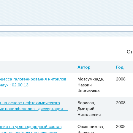
Ст
Автор
Год
цесса галогенирования нитрилов :
Мовсум-заде,
2008
наук : 02.00.13
Назрин
Чингизовна
 на основе нефтехимического
Борисов,
2008
х нонилфенолов : диссертация ...
Дмитрий
Николаевич
твия на углеводородный состав
Овсянникова,
2008
 пластов нефтевытесняющими
Варвара