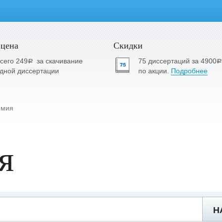
 цена
Скидки
сего 249
за скачивание
75 диссертаций за 4900
a
a
дной диссертации
по акции.
Подробнее
имия
я
Н