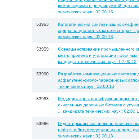
композициями с регулируемой щелочнос
химических наук : 02.00.13
53953
Каталитический синтез низших олефин
эфира на цеолитных катализаторах : ди
химических наук : 02.00.13
53959
Совершенствование промышленного сп
метилпропена и утилизации побочных пр
кандидата технических наук : 02.00.13
53960
Разработка композиционных составов 
асфальтено-смоло-парафиновых отложе
технических наук : 02.00.13
53963
Модификаторы полифункционального д
окисленных дорожных битумов с улучш
... кандидата технических наук : 02.00.
53966
Гидротермальные превращения высок
нефте- и битумсодержащих пород : дис
химических наук : 02.00.13