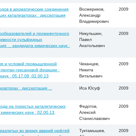
одов в ароматические соединения
Восмериков,
2009
х катализаторах : диссертация
Александр
Владимирович
ообразователей и промежуточного
Никульшин,
2009
тивности сульфидных
Павел
ия ... кандидата химических наук :
Анатольевич
ия и условий промышленной
Чеканцев,
2009
 пентан-гексановой фракции :
Никита
аук : 05.17.08, 02.00.13
Витальевич
заторах : диссертация ...
Иса Юсуф
2009
ода на пористых каталитических
Федотов,
2009
химических наук : 02.00.13,
Алексей
Станиславович
разлитых во время аварий нефтей
Туктамышев,
2009