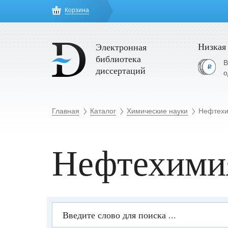
Корзина
Низкая
Электронная
библиотека
В
диссертаций
о
Главная
Каталог
Химические науки
Нефтех
Нефтехими