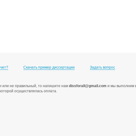
счет?
Скачать пример диссертации
Задать вопрос
ами или не правильный, то напишите нам
dissforall@gmail.com
и мы выполним в
с которой осуществлялась оплата.