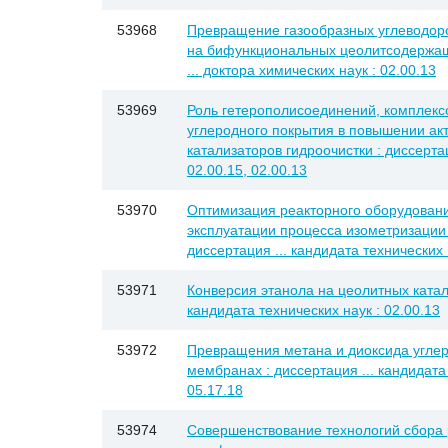
53968
Превращение газообразных углеводор
на бифункциональных цеолитсодержащи
... доктора химических наук : 02.00.13
53969
Роль гетерополисоединений, комплекс
углеродного покрытия в повышении ак
катализаторов гидроочистки : диссертац
02.00.15, 02.00.13
53970
Оптимизация реакторного оборудован
эксплуатации процесса изометризации
диссертация ... кандидата технических н
53971
Конверсия этанола на цеолитных катали
кандидата технических наук : 02.00.13
53972
Превращения метана и диоксида углер
мембранах : диссертация ... кандидата 
05.17.18
53974
Совершенствование технологий сбора 