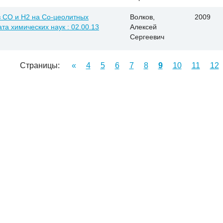
 CO и H2 на Co-цеолитных
Волков,
2009
ата химических наук : 02.00.13
Алексей
Сергеевич
Страницы:
«
4
5
6
7
8
9
10
11
12