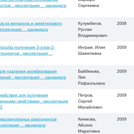
тью : диссертация ... кандидата
Сергеевна
ов из метанола и диметилового
Кулумбегов,
2008
ссертация ... кандидата
Руслан
Владимирович
особа получения 3-хлор-2-
Инграм, Илия
2009
одуктов : диссертация ...
Шамилевна
для удаления ингибирования
Байбекова,
2009
ний : диссертация ... кандидата
Лия
Рафаэльовна
ействия для получения
Петров,
2009
енными свойствами : диссертация
Сергей
13
Михайлович
омолекулярных компонентов
Киямова,
2009
сертация ... кандидата
Айсина
Маратовна