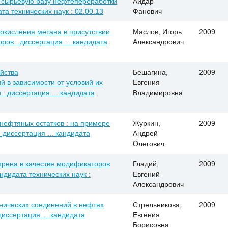
в сырьевую базу нефтепереработки
Айдар
та технических наук : 02.00.13
Фанович
окисления метана в присутствии
Маслов, Игорь
2009
ов : диссертация ... кандидата
Александрович
ойства
Бешагина,
2009
 в зависимости от условий их
Евгения
: диссертация ... кандидата
Владимировна
 нефтяных остатков : на примере
Журкин,
2009
 диссертация ... кандидата
Андрей
Олегович
прена в качестве модификаторов
Гладий,
2009
ндидата технических наук :
Евгений
Александрович
нических соединений в нефтях
Стрельникова,
2009
иссертация ... кандидата
Евгения
Борисовна