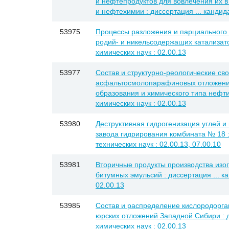
и нефтепродуктов для вовлечения их 
и нефтехимии : диссертация ... кандида
53975
Процессы разложения и парциального 
родий- и никельсодержащих катализатор
химических наук : 02.00.13
53977
Состав и структурно-реологические св
асфальтосмолопарафиновых отложений
образования и химического типа нефти 
химических наук : 02.00.13
53980
Деструктивная гидрогенизация углей и
завода гидрирования комбината № 18 :
технических наук : 02.00.13, 07.00.10
53981
Вторичные продукты производства изо
битумных эмульсий : диссертация ... ка
02.00.13
53985
Состав и распределение кислородорга
юрских отложений Западной Сибири : д
химических наук : 02.00.13