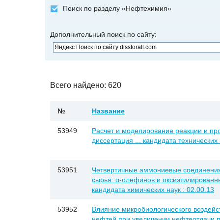
Поиск по разделу «Нефтехимия»
Дополнительный поиск по сайту:
Всего найдено: 620
№
Название
53949
Расчет и моделирование реакции и про
диссертация ... кандидата технических 
53951
Четвертичные аммониевые соединения
сырья: α-олефинов и оксиэтилированны
кандидата химических наук : 02.00.13
53952
Влияние микробиологического воздейс
нефтей при увеличении нефтеотдачи