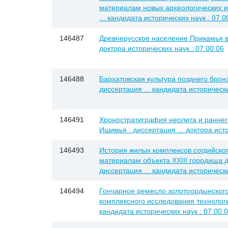
материалам новых археологических и
... кандидата исторических наук : 07.0
146487
Древнерусское население Прикамья в X
доктора исторических наук : 07.00.06
146488
Бархатовская культура позднего бронз
диссертация ... кандидата исторически
146491
Хроностратиграфия неолита и раннег
Ишимья : диссертация ... доктора исто
146493
История жилых комплексов согдийского 
материалам объекта XXIII городища 
диссертация ... кандидата исторически
146494
Гончарное ремесло золотоордынского 
комплексного исследования технологии
кандидата исторических наук : 07.00.