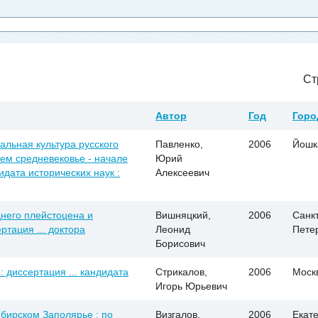
Ст
Автор
Год
Горо
альная культура русского
Павленко,
2006
Йошк
ем средневековье - начале
Юрий
идата исторических наук :
Алексеевич
днего плейстоцена и
Вишняцкий,
2006
Санкт
ртация ... доктора
Леонид
Пете
Борисович
: диссертация ... кандидата
Стрикалов,
2006
Моск
Игорь Юрьевич
ибирском Заполярье : по
Визгалов,
2006
Екат