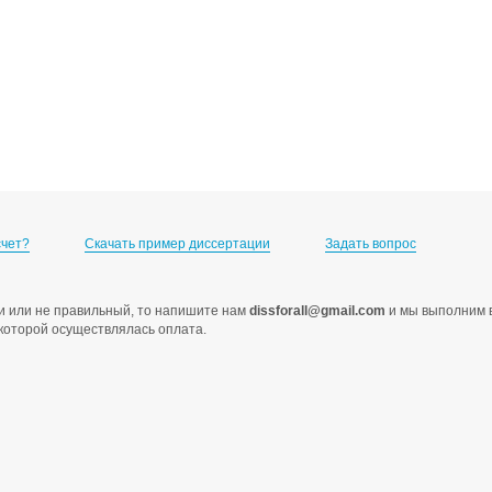
счет?
Скачать пример диссертации
Задать вопрос
ами или не правильный, то напишите нам
dissforall@gmail.com
и мы выполним в
с которой осуществлялась оплата.