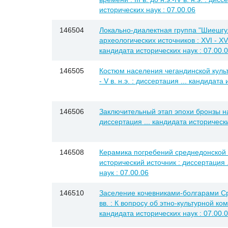
исторических наук : 07.00.06
146504
Локально-диалектная группа "Шиешгу
археологических источников : XVI - XVII
кандидата исторических наук : 07.00.
146505
Костюм населения чегандинской культур
- V в. н.э. : диссертация ... кандидата
146506
Заключительный этап эпохи бронзы н
диссертация ... кандидата исторически
146508
Керамика погребений среднедонской 
исторический источник : диссертация 
наук : 07.00.06
146510
Заселение кочевниками-болгарами Сре
вв. : К вопросу об этно-культурной ком
кандидата исторических наук : 07.00.