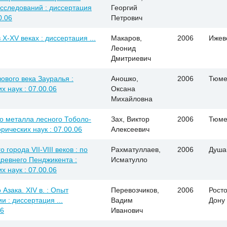
сследований : диссертация
Георгий
0.06
Петрович
-XV веках : диссертация ...
Макаров,
2006
Ижев
Леонид
Дмитриевич
ового века Зауралья :
Аношко,
2006
Тюме
х наук : 07.00.06
Оксана
Михайловна
о металла лесного Тоболо-
Зах, Виктор
2006
Тюме
рических наук : 07.00.06
Алексеевич
города VII-VIII веков : по
Рахматуллаев,
2006
Душа
древнего Пенджикента :
Исматулло
х наук : 07.00.06
Азака. XIV в. : Опыт
Перевозчиков,
2006
Росто
 : диссертация ...
Вадим
Дону
06
Иванович