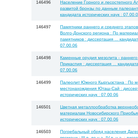
146496
Население Горного и лесостепного Ал
развитой бронзы по данным палеоантр
кандидата исторических наук : 07.00.
146497
Памятники раннего и среднего этапо
Волго-Донского региона : По матери
памятников : диссертация ... кандидат
07.00.06
146498
Каменные орудия мезолита - раннего
Прикаспия : диссертация ... кандидата
07.00.06
146499
Палеолит Южного Кыргызстана : По 
местонахождения Юташ-Сай : диссерт
исторических наук : 07.00.06
146501
Цветная металлообработка верхнеобс
материалам Новосибирского Приобья :
исторических наук : 07.00.06
146503
Погребальный обряд населения Дагес
времени : III в. до н.э.-IV в. н.э. : дис