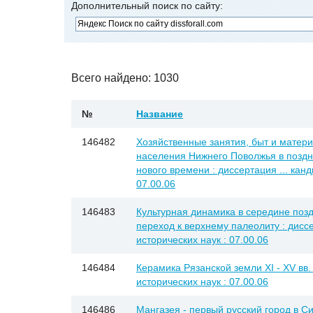
Дополнительный поиск по сайту:
Всего найдено: 1030
№
Название
146482
Хозяйственные занятия, быт и матери
населения Нижнего Поволжья в поздн
нового времени : диссертация ... канд
07.00.06
146483
Культурная динамика в середине поз
переход к верхнему палеолиту : диссе
исторических наук : 07.00.06
146484
Керамика Рязанской земли XI - XV вв. 
исторических наук : 07.00.06
146486
Мангазея - первый русский город в С