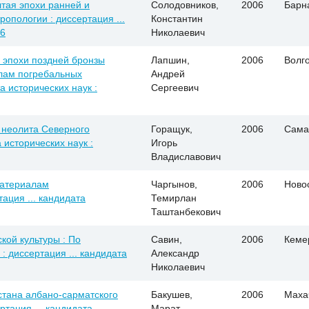
тая эпохи ранней и
Солодовников,
2006
Барн
опологии : диссертация ...
Константин
06
Николаевич
в эпохи поздней бронзы
Лапшин,
2006
Волг
алам погребальных
Андрей
а исторических наук :
Сергеевич
 неолита Северного
Горащук,
2006
Сама
 исторических наук :
Игорь
Владиславович
материалам
Чаргынов,
2006
Ново
ация ... кандидата
Темирлан
Таштанбекович
кой культуры : По
Савин,
2006
Кеме
 диссертация ... кандидата
Александр
Николаевич
тана албано-сарматского
Бакушев,
2006
Маха
сертация ... кандидата
Марат