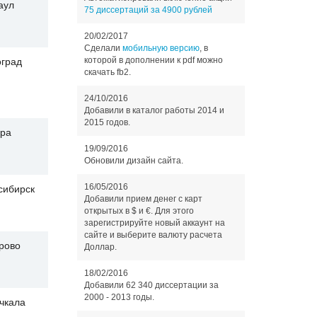
аул
75 диссертаций за 4900 рублей
20/02/2017
Сделали
мобильную версию
, в
которой в дополнении к pdf можно
оград
скачать fb2.
24/10/2016
Добавили в каталог работы 2014 и
2015 годов.
ра
19/09/2016
Обновили дизайн сайта.
16/05/2016
сибирск
Добавили прием денег с карт
открытых в $ и €. Для этого
зарегистрируйте новый аккаунт на
сайте и выберите валюту расчета
рово
Доллар.
18/02/2016
Добавили 62 340 диссертации за
2000 - 2013 годы.
чкала