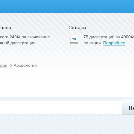
 цена
Скидки
сего 249
за скачивание
75 диссертаций за 4900
a
a
дной диссертации
по акции.
Подробнее
огия
Археология
Н