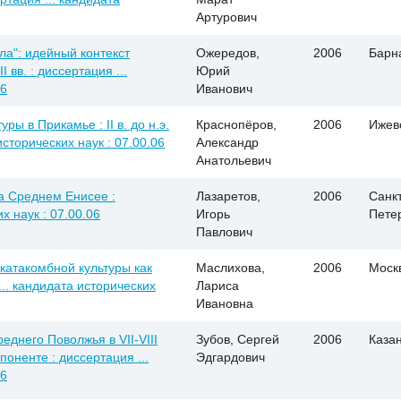
Артурович
ла": идейный контекст
Ожередов,
2006
Барн
 вв. : диссертация ...
Юрий
06
Иванович
ы в Прикамье : II в. до н.э.
Краснопёров,
2006
Ижев
 исторических наук : 07.00.06
Александр
Анатольевич
а Среднем Енисее :
Лазаретов,
2006
Санкт
х наук : 07.00.06
Игорь
Пете
Павлович
катакомбной культуры как
Маслихова,
2006
Моск
... кандидата исторических
Лариса
Ивановна
днего Поволжья в VII-VIII
Зубов, Сергей
2006
Каза
поненте : диссертация ...
Эдгардович
06