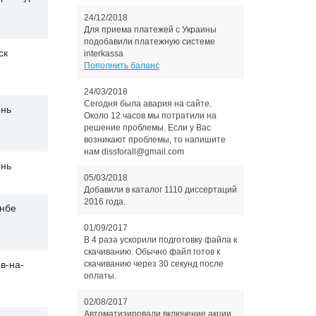
24/12/2018
Для приема платежей с Украины
подобавили платежную системе
ск
interkassa
Пополнить баланс
24/03/2018
Сегодня была авария на сайте.
нь
Около 12 часов мы потратили на
решение проблемы. Если у Вас
возникают проблемы, то напишите
нам dissforall@gmail.com
нь
05/03/2018
Добавили в каталог 1110 диссертаций
2016 года.
нбе
01/09/2017
В 4 раза ускорили подготовку файла к
скачиванию. Обычно файл готов к
скачиванию через 30 секунд после
в-на-
оплаты.
02/08/2017
Автоматизировали включение акции