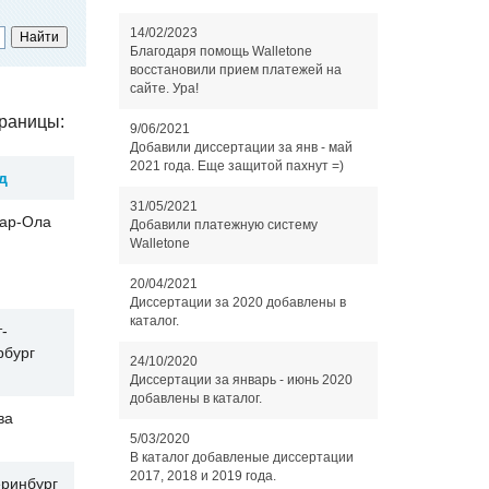
14/02/2023
Благодаря помощь Walletone
восстановили прием платежей на
сайте. Ура!
раницы:
9/06/2021
Добавили диссертации за янв - май
2021 года. Еще защитой пахнут =)
д
31/05/2021
ар-Ола
Добавили платежную систему
Walletone
20/04/2021
Диссертации за 2020 добавлены в
каталог.
-
рбург
24/10/2020
Диссертации за январь - июнь 2020
добавлены в каталог.
ва
5/03/2020
В каталог добавленые диссертации
2017, 2018 и 2019 года.
еринбург