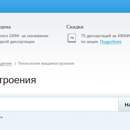
 цена
Скидки
сего 249
за скачивание
75 диссертаций за 4900
a
a
дной диссертации
по акции.
Подробнее
едение
Технология машиностроения
троения
Н
я»