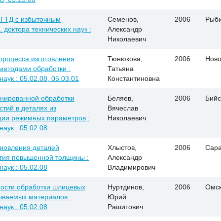
 ГТД с избыточным
Семенов,
2006
Рыби
 доктора технических наук :
Александр
Николаевич
процесса изготовления
Тюнюкова,
2006
Ново
методами обработки :
Татьяна
аук : 05.02.08, 05.03.01
Константиновна
нированной обработки
Беляев,
2006
Бийс
тий в деталях из
Вячеслав
ции режимных параметров :
Николаевич
наук : 05.02.08
ановления деталей
Хлыстов,
2006
Сара
тия повышенной толщины :
Александр
наук : 05.02.08
Владимирович
ности обработки шлицевых
Нуртдинов,
2006
Омс
ываемых материалов :
Юрий
наук : 05.02.08
Рашитович