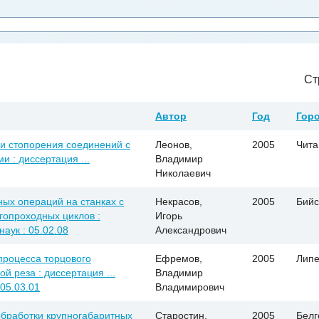
Ст
Автор
Год
Гор
 и стопорения соединений с
Леонов,
2005
Чита
 : диссертация ...
Владимир
Николаевич
ых операций на станках с
Некрасов,
2005
Бийс
гопроходных циклов :
Игорь
наук : 05.02.08
Александрович
процесса торцового
Ефремов,
2005
Липе
 реза : диссертация ...
Владимир
 05.03.01
Владимирович
обработки крупногабаритных
Старостин,
2005
Белг