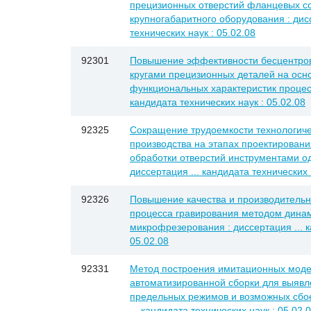
прецизионных отверстий фланцевых с
крупногабаритного оборудования : дисс
технических наук : 05.02.08
92301
Повышение эффективности бесцентро
кругами прецизионных деталей на осн
функциональных характеристик процесс
кандидата технических наук : 05.02.08
92325
Сокращение трудоемкости технологиче
производства на этапах проектировани
обработки отверстий инструментами од
диссертация ... кандидата технических 
92326
Повышение качества и производительн
процесса гравирования методом дина
микрофрезерования : диссертация ... к
05.02.08
92331
Метод построения имитационных моде
автоматизированной сборки для выявл
предельных режимов и возможных сбоев
... кандидата технических наук : 05.02.