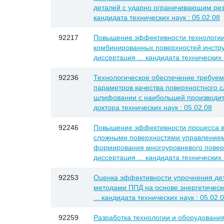
деталей с ударно ограничивающим реза
кандидата технических наук : 05.02.08
92217
Повышение эффективности технологии
комбинированных поверхностей инстру
диссертация ... кандидата технических 
92236
Технологическое обеспечение требуем
параметров качества поверхностного с
шлифовании с наибольшей производите
доктора технических наук : 05.02.08
92246
Повышение эффективности процесса в
сложными поверхностями управление
формирования многоуровневого поверх
диссертация ... кандидата технических н
92253
Оценка эффективности упрочнения де
методами ППД на основе энергетическо
... кандидата технических наук : 05.02.
92259
Разработка технологии и оборудовани