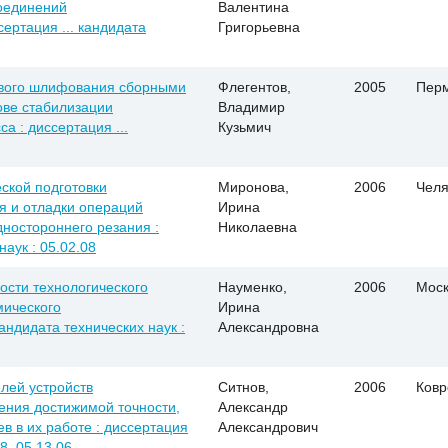
оединений
Валентина
ертация ... кандидата
Григорьевна
вого шлифования сборными
Флегентов,
2005
Пер
ове стабилизации
Владимир
а : диссертация ...
Кузьмич
ской подготовки
Миронова,
2006
Челя
я и отладки операций
Ирина
ностороннего резания :
Николаевна
наук : 05.02.08
ости технологического
Науменко,
2006
Моск
мического
Ирина
андидата технических наук :
Александровна
лей устройств
Ситнов,
2006
Ковр
ения достижимой точности,
Александр
 в их работе : диссертация
Александрович
08, 05.13.06