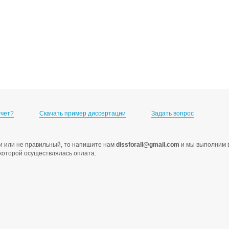
счет?
Скачать пример диссертации
Задать вопрос
ами или не правильный, то напишите нам
dissforall@gmail.com
и мы выполним в
с которой осуществлялась оплата.