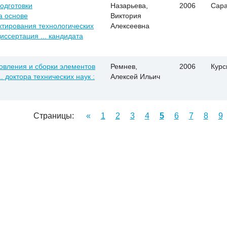
одготовки
Назарьева,
2006
Сара
а основе
Виктория
тирования технологических
Алексеевна
ссертация ... кандидата
овления и сборки элементов
Ремнев,
2006
Курс
. доктора технических наук :
Алексей Ильич
Страницы:
«
1
2
3
4
5
6
7
8
9