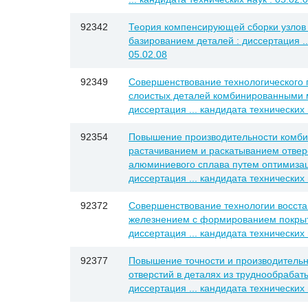
92342
Теория компенсирующей сборки узлов
базированием деталей : диссертация ...
05.02.08
92349
Совершенствование технологического 
слоистых деталей комбинированными 
диссертация ... кандидата технических н
92354
Повышение производительности комби
растачиванием и раскатыванием отверс
алюминиевого сплава путем оптимиза
диссертация ... кандидата технических 
92372
Совершенствование технологии восст
железнением с формированием покры
диссертация ... кандидата технических 
92377
Повышение точности и производитель
отверстий в деталях из труднообрабат
диссертация ... кандидата технических 