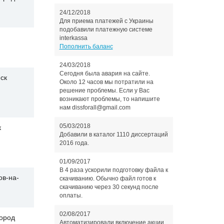
24/12/2018
Для приема платежей с Украины
подобавили платежную системе
interkassa
Пополнить баланс
24/03/2018
Сегодня была авария на сайте.
ск
Около 12 часов мы потратили на
решение проблемы. Если у Вас
возникают проблемы, то напишите
нам dissforall@gmail.com
05/03/2018
к
Добавили в каталог 1110 диссертаций
2016 года.
01/09/2017
В 4 раза ускорили подготовку файла к
ов-на-
скачиванию. Обычно файл готов к
скачиванию через 30 секунд после
оплаты.
02/08/2017
ород
Автоматизировали включение акции