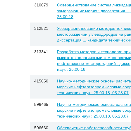
310679
Совершенствование систем ликвидаци
замерзающих морях : диссертация ... 
25.00.18
312521
Усовершенствование методов технико
месторождений углеводородов на ран
диссертация ... кандидата технических
313341
Разработка методов и технологии пр
высокотехнологичными компоновками
нефтегазовых месторождений : диссер
наук : 25.00.18
415650
Научно-методические основы расчета 
морские нефтегазопромысловые соору
технических наук : 25.00.18, 05.23.07
596465
Научно-методические основы расчета 
морские нефтегазопромысловые соору
технических наук : 25.00.18, 05.23.07
596660
Обеспечение работоспособности труб