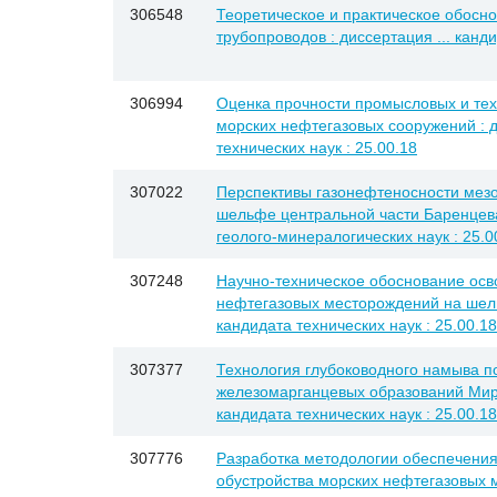
306548
Теоретическое и практическое обосн
трубопроводов : диссертация ... канди
306994
Оценка прочности промысловых и тех
морских нефтегазовых сооружений : д
технических наук : 25.00.18
307022
Перспективы газонефтеносности мезо
шельфе центральной части Баренцева 
геолого-минералогических наук : 25.0
307248
Научно-техническое обоснование ос
нефтегазовых месторождений на шель
кандидата технических наук : 25.00.18
307377
Технология глубоководного намыва п
железомарганцевых образований Миров
кандидата технических наук : 25.00.18
307776
Разработка методологии обеспечения
обустройства морских нефтегазовых м