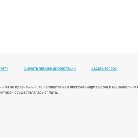
счет?
Скачать пример диссертации
Задать вопрос
ами или не правильный, то напишите нам
dissforall@gmail.com
и мы выполним в
с которой осуществлялась оплата.