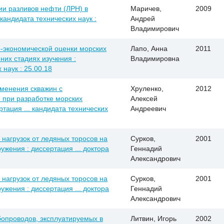
и разливов нефти (ЛРН) в
Маричев,
2009
кандидата технических наук :
Андрей
Владимирович
-экономической оценки морских
Лапо, Анна
2011
них стадиях изучения :
Владимировна
 наук : 25.00.18
именения скважин с
Хруленко,
2012
 при разработке морских
Алексей
тация ... кандидата технических
Андреевич
нагрузок от ледяных торосов на
Сурков,
2001
жения : диссертация ... доктора
Геннадий
Александрович
нагрузок от ледяных торосов на
Сурков,
2001
жения : диссертация ... доктора
Геннадий
Александрович
опроводов, эксплуатируемых в
Литвин, Игорь
2002