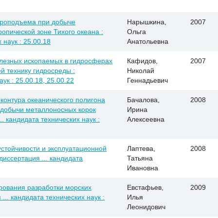
дроподъема при добыче
Нарышкина,
2007
опической зоне Тихого океана :
Ольга
 наук : 25.00.18
Анатольевна
лезных ископаемых в гидросферах
Кафидов,
2007
й технику гидросреды :
Николай
ук : 25.00.18, 25.00.22
Геннадьевич
контура океанического полигона
Бачалова,
2008
 добычи металлоносных корок
Ирина
.. кандидата технических наук :
Алексеевна
стойчивости и эксплуатационной
Лаптева,
2008
диссертация ... кандидата
Татьяна
Ивановна
рования разработки морских
Евстафьев,
2009
... кандидата технических наук :
Илья
Леонидович