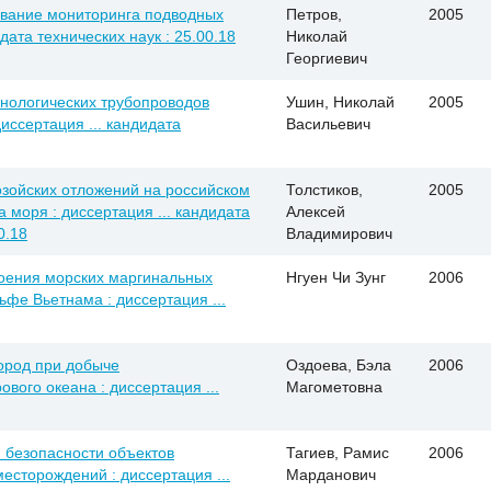
ование мониторинга подводных
Петров,
2005
дата технических наук : 25.00.18
Николай
Георгиевич
нологических трубопроводов
Ушин, Николай
2005
иссертация ... кандидата
Васильевич
зойских отложений на российском
Толстиков,
2005
моря : диссертация ... кандидата
Алексей
0.18
Владимирович
воения морских маргинальных
Нгуен Чи Зунг
2006
фе Вьетнама : диссертация ...
ород при добыче
Оздоева, Бэла
2006
ого океана : диссертация ...
Магометовна
 безопасности объектов
Тагиев, Рамис
2006
есторождений : диссертация ...
Марданович