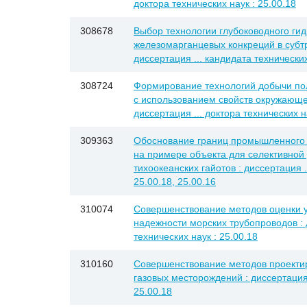
доктора технических наук : 25.00.18
308678
Выбор технологии глубоководного ги
железомарганцевых конкреций в субтр
диссертация ... кандидата технических
308724
Формирование технологий добычи по
с использованием свойств окружающе
диссертация ... доктора технических на
309363
Обоснование границ промышленного 
на примере объекта для селективной
тихоокеанских гайотов : диссертация .
25.00.18, 25.00.16
310074
Совершенствование методов оценки у
надежности морских трубопроводов : 
технических наук : 25.00.18
310160
Совершенствование методов проекти
газовых месторождений : диссертация 
25.00.18