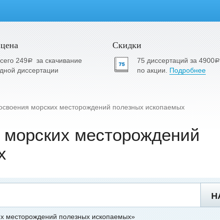
 цена
Скидки
сего 249
за скачивание
75 диссертаций за 4900
a
a
дной диссертации
по акции.
Подробнее
освоения морских месторождений полезных ископаемых
я морских месторождений
х
Н
их месторождений полезных ископаемых»