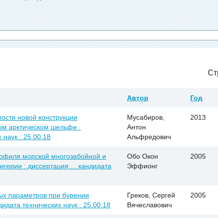
Ст
Автор
Год
ости новой конструкции
Мусабиров,
2013
ом арктическом шельфе :
Антон
 наук : 25.00.18
Альфредович
рофиля морской многозабойной и
Обо Окон
2005
герии : диссертация ... кандидата
Эффионг
ых параметров при бурении
Греков, Сергей
2005
дидата технических наук : 25.00.18
Вячеславович