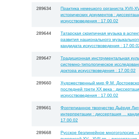
289634
Практика немецкого органиста XVII-XV
исторических документов : диссертаци
искусствоведения : 17.00.02
289644
Татарская скрипичная музыка в аспе
развития национального музыкального 
кандидата искусствоведения : 17.00.0
289647
Традиционная инструментальная куль
системно-типологическое исследование
доктора искусствоведения : 17.00.02
289660
Художественный мир Ф.М. Достоевско
последней трети XX века : диссертаци
искусствоведения : 17.00.02
289661
Фортепианное творчество Дьёрдя Лиг
интерпретации : диссертация ... канд
17.00.02
289668
Русское безлинейное многоголосие : 
рукописей XV - XVII вв. : диссертация 