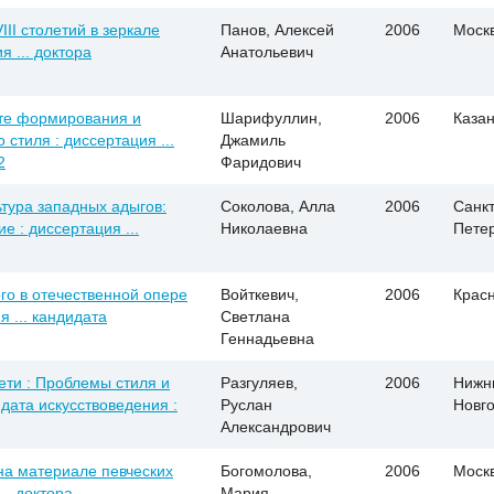
III столетий в зеркале
Панов, Алексей
2006
Моск
я ... доктора
Анатольевич
кте формирования и
Шарифуллин,
2006
Каза
стиля : диссертация ...
Джамиль
2
Фаридович
тура западных адыгов:
Соколова, Алла
2006
Санкт
 : диссертация ...
Николаевна
Пете
го в отечественной опере
Войткевич,
2006
Крас
я ... кандидата
Светлана
Геннадьевна
ети : Проблемы стиля и
Разгуляев,
2006
Нижн
идата искусствоведения :
Руслан
Новг
Александрович
на материале певческих
Богомолова,
2006
Моск
... доктора
Мария