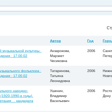
Ст
Автор
Год
Горо
й музыкальной культуры :
Анзарокова,
2006
Санкт
дения : 17.00.02
Марзиет
Пете
Чесиковна
узыкального фольклора :
Татаринова,
2006
Нижн
дения : 17.00.02
Татьяна
Новг
Леонидовна
ального народно-
Ушенин,
2006
Росто
(1920-1990-е годы).
Владимир
Дону
ртация ... кандидата
Васильевич