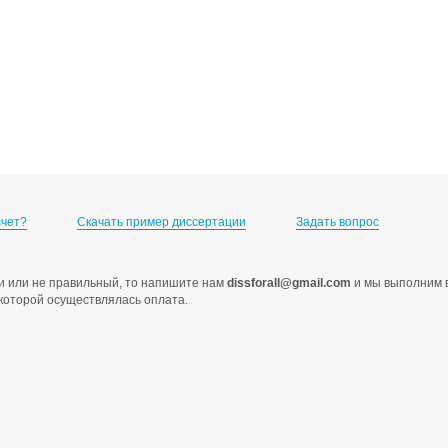
счет?
Скачать пример диссертации
Задать вопрос
ами или не правильный, то напишите нам
dissforall@gmail.com
и мы выполним в
с которой осуществлялась оплата.