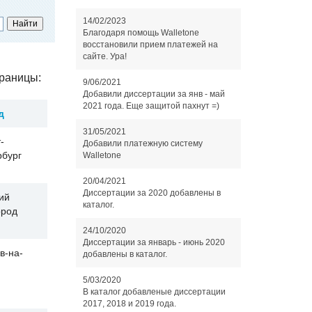
14/02/2023
Благодаря помощь Walletone
восстановили прием платежей на
сайте. Ура!
раницы:
9/06/2021
Добавили диссертации за янв - май
2021 года. Еще защитой пахнут =)
д
31/05/2021
-
Добавили платежную систему
рбург
Walletone
20/04/2021
Диссертации за 2020 добавлены в
ий
каталог.
ород
24/10/2020
Диссертации за январь - июнь 2020
в-на-
добавлены в каталог.
5/03/2020
В каталог добавленые диссертации
2017, 2018 и 2019 года.