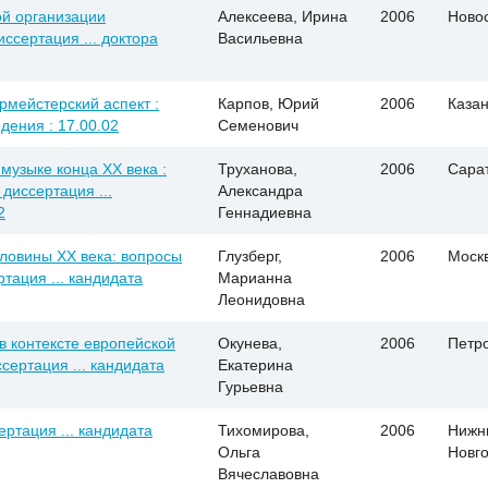
ой организации
Алексеева, Ирина
2006
Ново
ссертация ... доктора
Васильевна
рмейстерский аспект :
Карпов, Юрий
2006
Каза
дения : 17.00.02
Семенович
музыке конца XX века :
Труханова,
2006
Сара
диссертация ...
Александра
2
Геннадиевна
оловины XX века: вопросы
Глузберг,
2006
Моск
ртация ... кандидата
Марианна
Леонидовна
 контексте европейской
Окунева,
2006
Петр
сертация ... кандидата
Екатерина
Гурьевна
ртация ... кандидата
Тихомирова,
2006
Нижн
Ольга
Новг
Вячеславовна