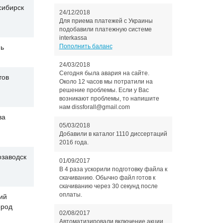
сибирск
24/12/2018
Для приема платежей с Украины
подобавили платежную системе
interkassa
Пополнить баланс
нь
24/03/2018
Сегодня была авария на сайте.
тов
Около 12 часов мы потратили на
решение проблемы. Если у Вас
возникают проблемы, то напишите
нам dissforall@gmail.com
ва
05/03/2018
Добавили в каталог 1110 диссертаций
2016 года.
озаводск
01/09/2017
В 4 раза ускорили подготовку файла к
скачиванию. Обычно файл готов к
скачиванию через 30 секунд после
оплаты.
ий
ород
02/08/2017
Автоматизировали включение акции