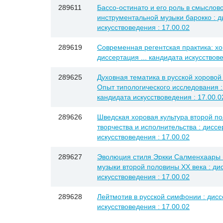
289611
Бассо-остинато и его роль в смыслов
инструментальной музыки барокко : ди
искусствоведения : 17.00.02
289619
Современная регентская практика: хо
диссертация ... кандидата искусствове
289625
Духовная тематика в русской хоровой 
Опыт типологического исследования : 
кандидата искусствоведения : 17.00.0
289626
Шведская хоровая культура второй п
творчества и исполнительства : диссе
искусствоведения : 17.00.02
289627
Эволюция стиля Эркки Салменхаары в
музыки второй половины XX века : дис
искусствоведения : 17.00.02
289628
Лейтмотив в русской симфонии : диссе
искусствоведения : 17.00.02