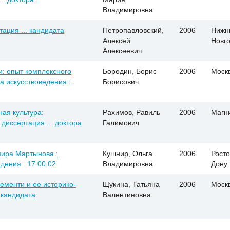
Владимировна
ация ... кандидата
Петропавловский,
2006
Нижн
Алексей
Новг
Алексеевич
: опыт комплексного
Бородин, Борис
2006
Моск
ра искусствоведения :
Борисович
ая культура:
Рахимов, Равиль
2006
Магн
диссертация ... доктора
Галимович
мира Мартынова :
Кушнир, Ольга
2006
Росто
дения : 17.00.02
Владимировна
Дону
ементи и ее историко-
Щукина, Татьяна
2006
Моск
 кандидата
Валентиновна