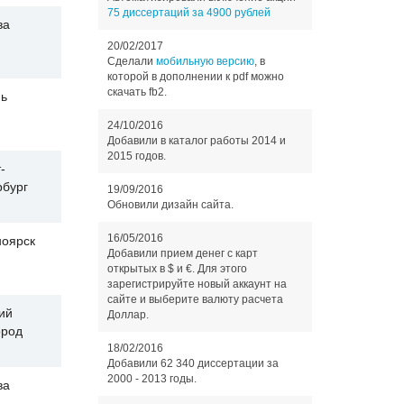
75 диссертаций за 4900 рублей
ва
20/02/2017
Сделали
мобильную версию
, в
которой в дополнении к pdf можно
скачать fb2.
нь
24/10/2016
Добавили в каталог работы 2014 и
2015 годов.
-
рбург
19/09/2016
Обновили дизайн сайта.
16/05/2016
ноярск
Добавили прием денег с карт
открытых в $ и €. Для этого
зарегистрируйте новый аккаунт на
сайте и выберите валюту расчета
ий
Доллар.
ород
18/02/2016
Добавили 62 340 диссертации за
2000 - 2013 годы.
ва