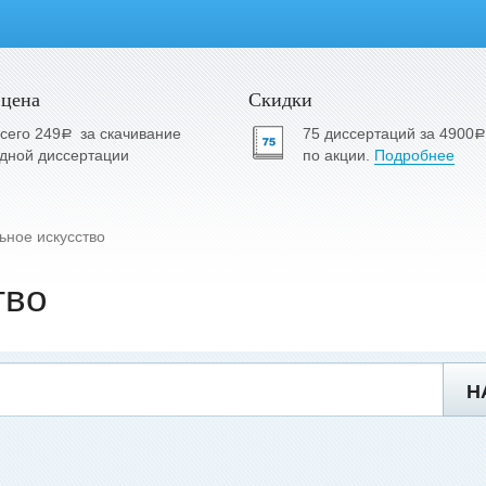
 цена
Скидки
сего 249
за скачивание
75 диссертаций за 4900
a
a
дной диссертации
по акции.
Подробнее
ьное искусство
тво
Н