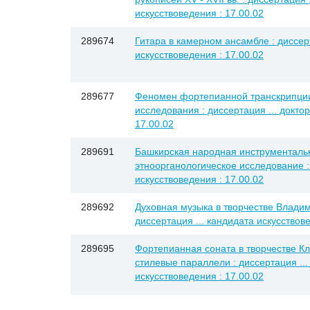
искусствоведения : 17.00.02
289674
Гитара в камерном ансамбле : диссерт
искусствоведения : 17.00.02
289677
Феномен фортепианной транскрипции
исследования : диссертация ... докто
17.00.02
289691
Башкирская народная инструментальн
этноорганологическое исследование : 
искусствоведения : 17.00.02
289692
Духовная музыка в творчестве Влади
диссертация ... кандидата искусствове
289695
Фортепианная соната в творчестве Кл
стилевые параллели : диссертация ...
искусствоведения : 17.00.02