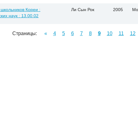
 школьников Кореи :
Ли Сын Рок
2005
Мо
ких наук : 13.00.02
Страницы:
«
4
5
6
7
8
9
10
11
12