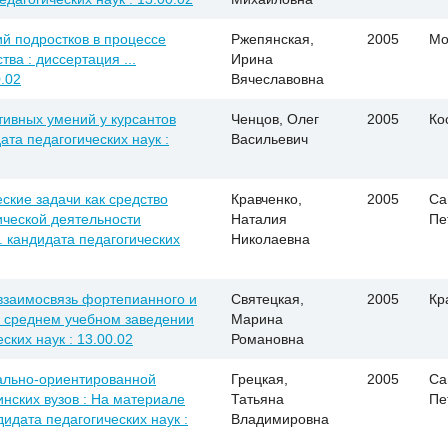
й подростков в процессе
Ржепянская,
2005
Мо
ва : диссертация ...
Ирина
0.02
Вячеславовна
ивных умений у курсантов
Ченцов, Олег
2005
Ко
дата педагогических наук :
Васильевич
кие задачи как средство
Кравченко,
2005
Са
ической деятельности
Наталия
Пе
.. кандидата педагогических
Николаевна
заимосвязь фортепианного и
Святецкая,
2005
Кр
в среднем учебном заведении
Марина
ских наук : 13.00.02
Романовна
ально-ориентированной
Грецкая,
2005
Са
нских вузов : На материале
Татьяна
Пе
дидата педагогических наук :
Владимировна