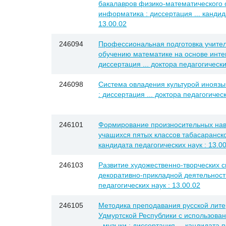
бакалавров физико-математического
информатика : диссертация ... кандид
13.00.02
246094
Профессиональная подготовка учител
обучению математике на основе интег
диссертация ... доктора педагогически
246098
Система овладения культурой иноязы
: диссертация ... доктора педагогическ
246101
Формирование произносительных навы
учащихся пятых классов табасаранско
кандидата педагогических наук : 13.0
246103
Развитие художественно-творческих с
декоративно-прикладной деятельности 
педагогических наук : 13.00.02
246105
Методика преподавания русской лите
Удмуртской Республики с использован
- музыки : диссертация ... кандидата п