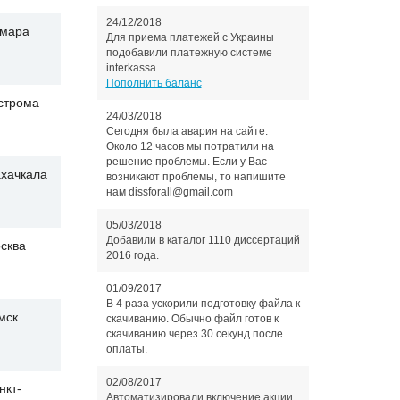
24/12/2018
мара
Для приема платежей с Украины
подобавили платежную системе
interkassa
Пополнить баланс
строма
24/03/2018
Сегодня была авария на сайте.
Около 12 часов мы потратили на
решение проблемы. Если у Вас
хачкала
возникают проблемы, то напишите
нам dissforall@gmail.com
05/03/2018
Добавили в каталог 1110 диссертаций
сква
2016 года.
01/09/2017
В 4 раза ускорили подготовку файла к
мск
скачиванию. Обычно файл готов к
скачиванию через 30 секунд после
оплаты.
02/08/2017
нкт-
Автоматизировали включение акции