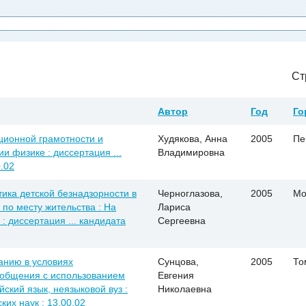
Ст
Автор
Год
Го
ионной грамотности и
Худякова, Анна
2005
Пе
и физике : диссертация ...
Владимировна
0.02
ика детской безнадзорности в
Черноглазова,
2005
Мо
по месту жительства : На
Лариса
: диссертация ... кандидата
Сергеевна
анию в условиях
Сунцова,
2005
То
общения с использованием
Евгения
ский язык, неязыковой вуз :
Николаевна
ких наук : 13.00.02