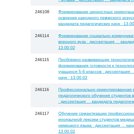
246108
Формирование ценностных ориентаци
освоения народного певческого искусст
кандидата педагогических наук : 13.0
246114
Формирование социально-коммуникат
военного вуза : диссертация ... канди
13.00.02
246115
Проблемно-развивающие технологичес
формирования готовности к технолог
учащихся 5-6 классов : диссертация .
наук : 13.00.02
246116
Профессионально-ориентированная в
педагогического обучения студентов 
: диссертация ... кандидата педагогиче
246117
Обучение семантизации профессион
иноязычной лексики студентов медици
немецкого языка : диссертация ... кан
13.00.02