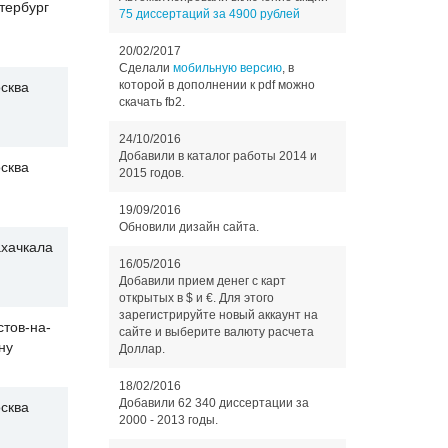
тербург
75 диссертаций за 4900 рублей
20/02/2017
Сделали
мобильную версию
, в
которой в дополнении к pdf можно
сква
скачать fb2.
24/10/2016
Добавили в каталог работы 2014 и
сква
2015 годов.
19/09/2016
Обновили дизайн сайта.
хачкала
16/05/2016
Добавили прием денег с карт
открытых в $ и €. Для этого
зарегистрируйте новый аккаунт на
стов-на-
сайте и выберите валюту расчета
ну
Доллар.
18/02/2016
Добавили 62 340 диссертации за
сква
2000 - 2013 годы.