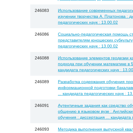
246083
Использование современных педагоги
изучении творчества А. Платонова : д
педагогических наук : 13.00.02
246086
Социально-педагогическая помощь с
представителям юношеских субкультур
педагогических наук : 13.00.02
246088
Использование элементов геодезии ка
подхода при обучении математике в 5-
кандидата педагогических наук : 13.0
246089
Разработка содержания обучения пр
информационной подготовки бакалавр
... кандидата педагогических наук : 13
246091
Аутентичные задания как средство о
общению в языковом вузе : Английски
обучения : диссертация ... кандидата 
246093
Методика выполнения выпускной ква