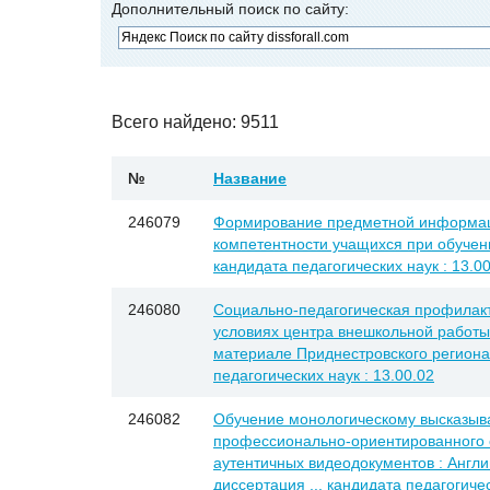
Дополнительный поиск по сайту:
Всего найдено: 9511
№
Название
246079
Формирование предметной информац
компетентности учащихся при обучени
кандидата педагогических наук : 13.0
246080
Социально-педагогическая профилакт
условиях центра внешкольной работы 
материале Приднестровского региона 
педагогических наук : 13.00.02
246082
Обучение монологическому высказыв
профессионально-ориентированного 
аутентичных видеодокументов : Англий
диссертация ... кандидата педагогичес