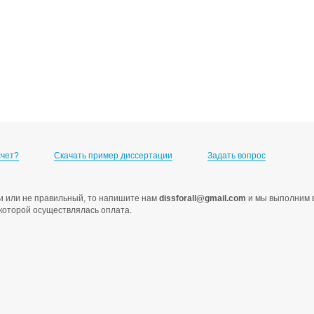
счет?
Скачать пример диссертации
Задать вопрос
ами или не правильный, то напишите нам
dissforall@gmail.com
и мы выполним в
с которой осуществлялась оплата.