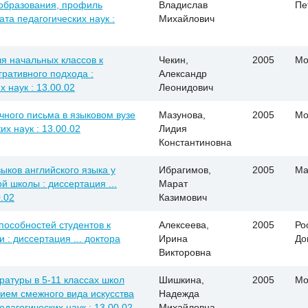
 образования, профиль
Владислав
Пе
ата педагогических наук :
Михайлович
я начальных классов к
Чекин,
2005
Мо
ративного подхода :
Александр
х наук : 13.00.02
Леонидович
чного письма в языковом вузе
Мазунова,
2005
Мо
их наук : 13.00.02
Лидия
Константиновна
ков английского языка у
Ибрагимов,
2005
Ма
й школы : диссертация ...
Марат
0.02
Казимович
пособностей студентов к
Алексеева,
2005
Ро
: диссертация ... доктора
Ирина
До
Викторовна
ратуры в 5-11 классах школ
Шишкина,
2005
Мо
ием смежного вида искусства
Надежда
едагогических наук : 13.00.02
Михайловна