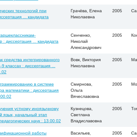
ческих технологий при
Грачёва, Елена
2005
Са
иссертация ... кандидата
Николаевна
таршеклассникам-
Сенченко,
2005
Ко
 : диссертация ... кандидата
Николай
Александрович
к средства интегрированного
Вовк, Виктория
2005
Ма
9 классах : диссертация ...
Николаевна
0.02
ограммированию в системе
Смирнова,
2005
Мо
а математики : диссертация
Ольга
.00.02
Вячеславовна
бучения устному иноязычному
Кузнецова,
2005
То
й язык, начальный этап
Светлана
педагогических наук : 13.00.02
Владиславовна
лификационной работы
Васильев,
2005
Са