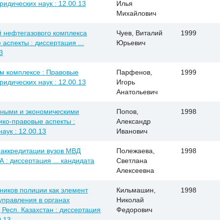
ридических наук : 12.00.13
Илья
Михайлович
 нефтегазового комплекса
Чуев, Виталий
1999
аспекты : диссертация ...
Юрьевич
3
м комплексе : Правовые
Парфенов,
1999
ридических наук : 12.00.13
Игорь
Анатольевич
ьными и экономическими
Попов,
1998
ико-правовые аспекты :
Александр
аук : 12.00.13
Иванович
аккредитации вузов МВД
Полежаева,
1998
 : диссертация ... кандидата
Светлана
Алексеевна
ников полиции как элемент
Кильмашин,
1998
управления в органах
Николай
Респ. Казахстан : диссертация
Федорович
0.13