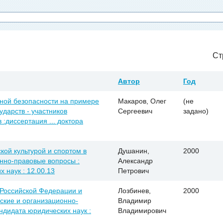
Ст
Автор
Год
ой безопасности на примере
Макаров, Олег
(не
ударств - участников
Сергеевич
задано)
:диссертация ... доктора
кой культурой и спортом в
Душанин,
2000
нно-правовые вопросы :
Александр
х наук : 12.00.13
Петрович
 Российской Федерации и
Лозбинев,
2000
ские и организационно-
Владимир
андидата юридических наук :
Владимирович