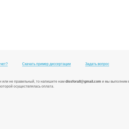
счет?
Скачать пример диссертации
Задать вопрос
ами или не правильный, то напишите нам
dissforall@gmail.com
и мы выполним в
с которой осуществлялась оплата.