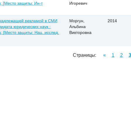
; [Место защиты: Ин-т
Игоревич
енадлежащей рекламой в СМИ
Моргун,
2014
ндидата юридических наук :
Альбина
; [Место защиты: Нац. исслед.
Викторовна
Страницы:
«
1
2