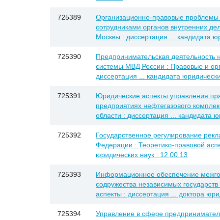
725389
Организационно-правовые проблемы 
сотрудниками органов внутренних дел
Москвы : диссертация ... кандидата ю
725390
Предпринимательская деятельность 
системы МВД России : Правовые и ор
диссертация ... кандидата юридических
725391
Юридические аспекты управления пр
предприятиях нефтегазового комплек
области : диссертация ... кандидата ю
725392
Государственное регулирование рекл
Федерации : Теоретико-правовой аспек
юридических наук : 12.00.13
725393
Информационное обеспечение межго
содружества независимых государств
аспекты : диссертация ... доктора юри
725394
Управление в сфере предприниматель