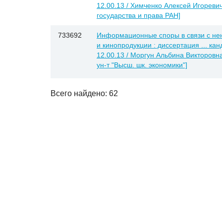
12.00.13 / Химченко Алексей Игоревич
государства и права РАН]
733692
Информационные споры в связи с н
и кинопродукции : диссертация ... ка
12.00.13 / Моргун Альбина Викторовна
ун-т "Высш. шк. экономики"]
Всего найдено: 62