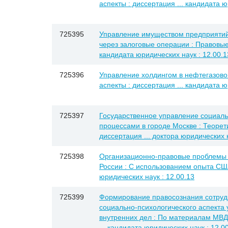
аспекты : диссертация ... кандидата ю
725395
Управление имуществом предприятий
через залоговые операции : Правовые 
кандидата юридических наук : 12.00.1
725396
Управление холдингом в нефтегазово
аспекты : диссертация ... кандидата ю
725397
Государственное управление социал
процессами в городе Москве : Теорет
диссертация ... доктора юридических н
725398
Организационно-правовые проблемы 
России : С использованием опыта США
юридических наук : 12.00.13
725399
Формирование правосознания сотруд
социально-психологического аспекта 
внутренних дел : По материалам МВД 
... кандидата юридических наук : 12.0