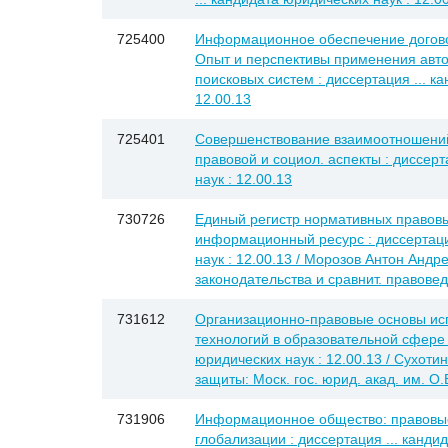
725400
Информационное обеспечение догово
Опыт и перспективы применения авт
поисковых систем : диссертация ... к
12.00.13
725401
Совершенствование взаимоотношений 
правовой и социол. аспекты : диссерт
наук : 12.00.13
730726
Единый регистр нормативных правовы
информационный ресурс : диссертаци
наук : 12.00.13 / Морозов Антон Андр
законодательства и сравнит. правове
731612
Организационно-правовые основы и
технологий в образовательной сфере :
юридических наук : 12.00.13 / Сухоти
защиты: Моск. гос. юрид. акад. им. О.
731906
Информационное общество: правовые
глобализации : диссертация ... канди