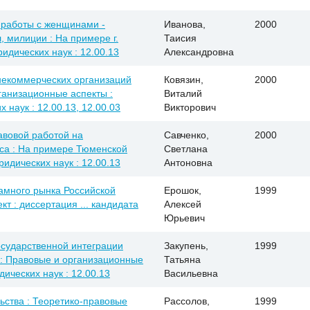
работы с женщинами -
Иванова,
2000
, милиции : На примере г.
Таисия
ридических наук : 12.00.13
Александровна
некоммерческих организаций
Ковязин,
2000
ганизационные аспекты :
Виталий
 наук : 12.00.13, 12.00.03
Викторович
авовой работой на
Савченко,
2000
са : На примере Тюменской
Светлана
ридических наук : 12.00.13
Антоновна
амного рынка Российской
Ерошок,
1999
т : диссертация ... кандидата
Алексей
Юрьевич
сударственной интеграции
Закупень,
1999
 : Правовые и организационные
Татьяна
дических наук : 12.00.13
Васильевна
ства : Теоретико-правовые
Рассолов,
1999