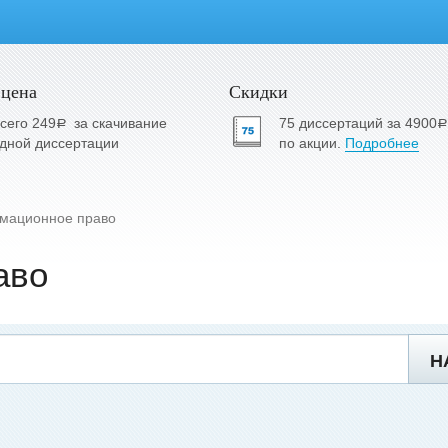
 цена
Скидки
сего 249
за скачивание
75 диссертаций за 4900
a
a
дной диссертации
по акции.
Подробнее
мационное право
аво
Н