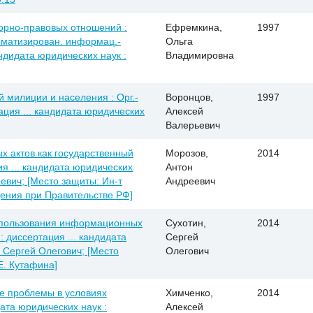
рно-правовых отношений :
Ефремкина,
1997
оматизирован. информац.-
Ольга
андидата юридических наук :
Владимировна
милиции и населения : Орг.-
Воронцов,
1997
ация ... кандидата юридических
Алексей
Валерьевич
х актов как государственный
Морозов,
2014
я ... кандидата юридических
Антон
еевич; [Место защиты: Ин-т
Андреевич
дения при Правительстве РФ]
спользования информационных
Сухотин,
2014
 диссертация ... кандидата
Сергей
н Сергей Олегович; [Место
Олегович
Е. Кутафина]
 проблемы в условиях
Химченко,
2014
дата юридических наук :
Алексей