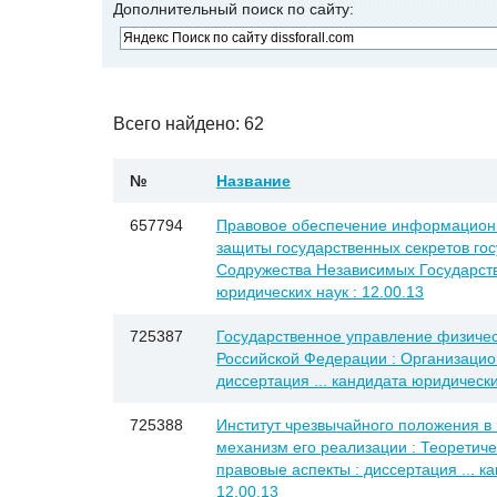
Дополнительный поиск по сайту:
Всего найдено: 62
№
Название
657794
Правовое обеспечение информационн
защиты государственных секретов гос
Содружества Независимых Государств 
юридических наук : 12.00.13
725387
Государственное управление физичес
Российской Федерации : Организацио
диссертация ... кандидата юридически
725388
Институт чрезвычайного положения в
механизм его реализации : Теоретиче
правовые аспекты : диссертация ... к
12.00.13