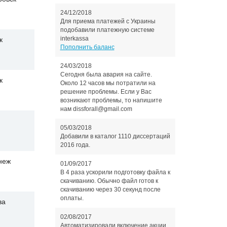
24/12/2018
Для приема платежей с Украины
подобавили платежную системе
interkassa
к
Пополнить баланс
24/03/2018
Сегодня была авария на сайте.
к
Около 12 часов мы потратили на
решение проблемы. Если у Вас
возникают проблемы, то напишите
нам dissforall@gmail.com
05/03/2018
Добавили в каталог 1110 диссертаций
2016 года.
неж
01/09/2017
В 4 раза ускорили подготовку файла к
скачиванию. Обычно файл готов к
скачиванию через 30 секунд после
оплаты.
ва
02/08/2017
Автоматизировали включение акции