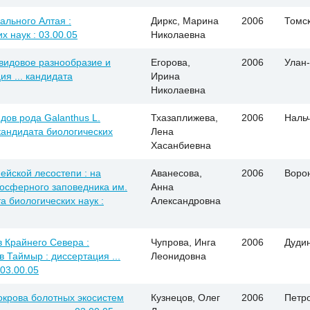
льного Алтая :
Диркс, Марина
2006
Томс
х наук : 03.00.05
Николаевна
видовое разнообразие и
Егорова,
2006
Улан
ия ... кандидата
Ирина
Николаевна
дов рода Galanthus L.
Тхазаплижева,
2006
Наль
 кандидата биологических
Лена
Хасанбиевна
ейской лесостепи : на
Аванесова,
2006
Воро
осферного заповедника им.
Анна
та биологических наук :
Александровна
 Крайнего Севера :
Чупрова, Инга
2006
Дуди
Таймыр : диссертация ...
Леонидовна
 03.00.05
окрова болотных экосистем
Кузнецов, Олег
2006
Петр