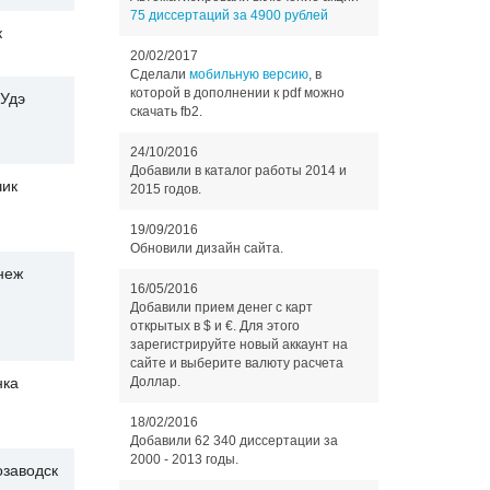
75 диссертаций за 4900 рублей
к
20/02/2017
Сделали
мобильную версию
, в
которой в дополнении к pdf можно
-Удэ
скачать fb2.
24/10/2016
Добавили в каталог работы 2014 и
чик
2015 годов.
19/09/2016
Обновили дизайн сайта.
неж
16/05/2016
Добавили прием денег с карт
открытых в $ и €. Для этого
зарегистрируйте новый аккаунт на
сайте и выберите валюту расчета
нка
Доллар.
18/02/2016
Добавили 62 340 диссертации за
2000 - 2013 годы.
озаводск