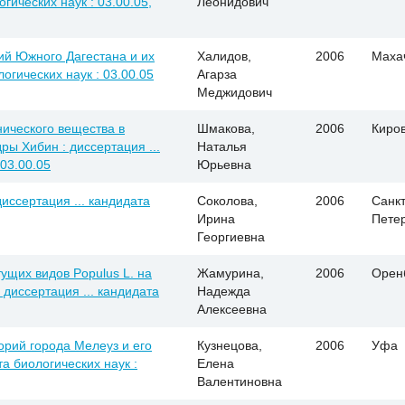
огических наук : 03.00.05,
Леонидович
й Южного Дагестана и их
Халидов,
2006
Маха
логических наук : 03.00.05
Агарза
Меджидович
ического вещества в
Шмакова,
2006
Киро
ры Хибин : диссертация ...
Наталья
 03.00.05
Юрьевна
иссертация ... кандидата
Соколова,
2006
Санкт
Ирина
Пете
Георгиевна
ущих видов Populus L. на
Жамурина,
2006
Орен
диссертация ... кандидата
Надежда
Алексеевна
рий города Мелеуз и его
Кузнецова,
2006
Уфа
та биологических наук :
Елена
Валентиновна