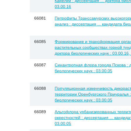
Карелии : диссертация ... доктора биол
03.00.16
66081
Петрофиты Транссамурских высокогори
анализ : диссертация ... кандидата био
66085
Формирование и трансформация орган
растительных сообществах горной тунд
доктора биологических наук : 03.00.16,
66087
Синантропная флора города Пскова : д
биологических наук : 03.00.05
66088
Популяционная изменчивость дикораст
территории Оренбургского Приуралья : 
биологических наук : 03.00.05
66089
Альгофлора урбанизированных террито
окрестностей : диссертация ... кандида
03.00.05