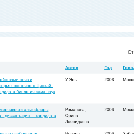
Ст
Автор
Год
Горо
войствами почв и
У Янь
2006
Моск
горьях восточного Цинхай-
андидата биологических наук
зменчивости альгофлоры
Романова,
2006
Моск
 : диссертация ... кандидата
Орина
Леонидовна
родные особенности
Нечаев,
2006
Хаба