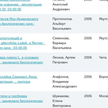
ое освоение : диссертация
Анатолий
0.32, 03.00.05
Андреевич
есов Яно-Индигирского
Протопопов,
2006
Якутс
 биологических наук :
Альберт
Васильевич
нопопуляций и
Семенова,
2006
Якутс
lternifolia Ledeb. в Якутии :
Варвара
х наук : 03.00.05
Васильевна
pa natans L. в условиях
Лесков, Артем
2006
Чита
.. кандидата биологических
Петрович
ссейна Среднего Дона:
Агафонов,
2006
Воро
ертация ... доктора
Владимир
Александрович
степи и проблема
Шумакова,
2006
Моск
.. кандидата биологических
Елена
Викторовна