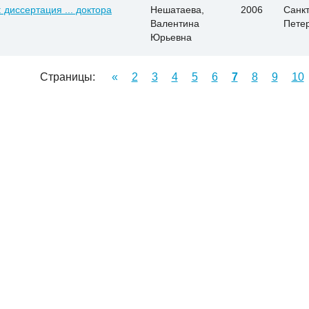
 диссертация ... доктора
Нешатаева,
2006
Санкт
Валентина
Пете
Юрьевна
Страницы:
«
2
3
4
5
6
7
8
9
10