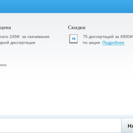
 цена
Скидки
сего 249
за скачивание
75 диссертаций за 4900
a
a
дной диссертации
по акции.
Подробнее
ика
Н