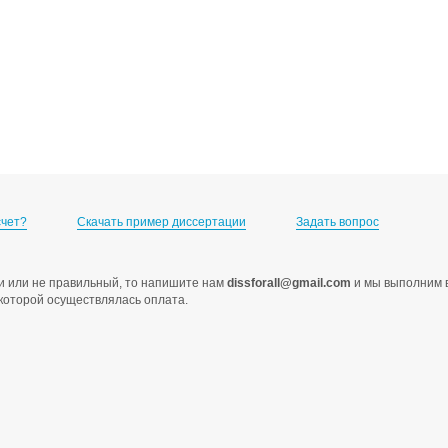
счет?
Скачать пример диссертации
Задать вопрос
ами или не правильный, то напишите нам
dissforall@gmail.com
и мы выполним в
с которой осуществлялась оплата.