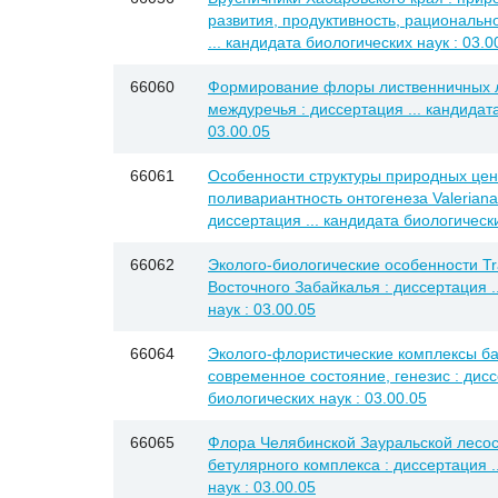
развития, продуктивность, рациональн
... кандидата биологических наук : 03.0
66060
Формирование флоры лиственничных л
междуречья : диссертация ... кандидата
03.00.05
66061
Особенности структуры природных це
поливариантность онтогенеза Valeriana a
диссертация ... кандидата биологически
66062
Эколого-биологические особенности Tra
Восточного Забайкалья : диссертация .
наук : 03.00.05
66064
Эколого-флористические комплексы ба
современное состояние, генезис : дисс
биологических наук : 03.00.05
66065
Флора Челябинской Зауральской лесо
бетулярного комплекса : диссертация .
наук : 03.00.05