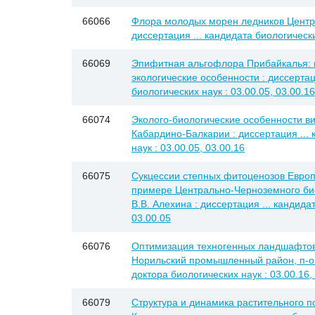
66066
Флора молодых морен ледников Центра
диссертация ... кандидата биологически
66069
Эпифитная альгофлора Прибайкалья: 
экологические особенности : диссертац
биологических наук : 03.00.05, 03.00.16
66074
Эколого-биологические особенности ви
Кабардино-Балкарии : диссертация ...
наук : 03.00.05, 03.00.16
66075
Сукцессии степных фитоценозов Европ
примере Центрально-Черноземного би
В.В. Алехина : диссертация ... кандида
03.00.05
66076
Оптимизация техногенных ландшафтов
Норильский промышленный район, п-ов 
доктора биологических наук : 03.00.16,
66079
Структура и динамика растительного п