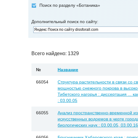
Поиск по разделу «Ботаника»
Дополнительный поиск по сайту:
Всего найдено: 1329
№
Название
66054
Структура растительности в связи со с
мощностью снежного покрова в высоко
Тибетского нагорья : диссертация ... к
: 03.00.05
66055
Анализ пространственно-временной и
искусственных водоемов в черте города
биологических наук : 03.00.05, 03.00.16
66056
Брусничники Хабаровского края : при