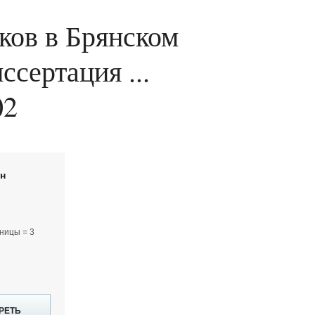
ков в Брянском
сертация ...
02
йн
ницы = 3
РЕТЬ