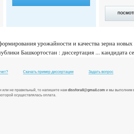
ПОСМОТ
ормирования урожайности и качества зерна новых 
блики Башкортостан : диссертация ... кандидата с
счет?
Скачать пример диссертации
Задать вопрос
ами или не правильный, то напишите нам
dissforall@gmail.com
и мы выполним в
с которой осуществлялась оплата.