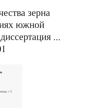
чества зерна
виях южной
иссертация ...
01
йн
ницы = 3