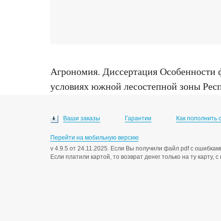
Агрономия
.
Диссертация Особенности ф
условиях южной лесостепной зоны Респу
06.01.01, Уфа, 2013
Ваши заказы
Гарантии
Как пополнить 
Перейти на мобильную версию
v 4.9.5 от 24.11.2025. Если Вы получили файл pdf с ошибк
Если платили картой, то возврат денег только на ту карту, 