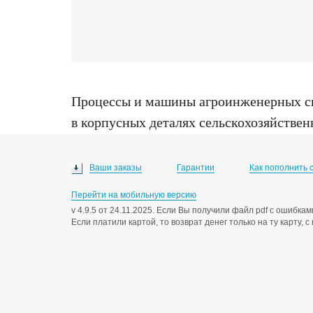
Процессы и машины агроинженерных с
в корпусных деталях сельскохозяйствен
технических наук : 05.20.03, Мичуринск
Ваши заказы
Гарантии
Как пополнить 
Перейти на мобильную версию
v 4.9.5 от 24.11.2025. Если Вы получили файл pdf с ошибк
Если платили картой, то возврат денег только на ту карту, 