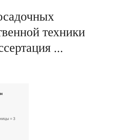
осадочных
твенной техники
сертация ...
йн
ницы = 3