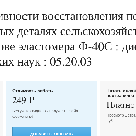
вности восстановления п
ных деталях сельскохозяйс
ве эластомера Ф-40С : дис
их наук : 05.20.03
Стоимость работы:
Читать онла
постранично
249
e
Платно
Без учета скидки. Вы получаете файл
Просмотр 1 стра
формата pdf
руб
ДОБАВИТЬ В КОРЗИНУ