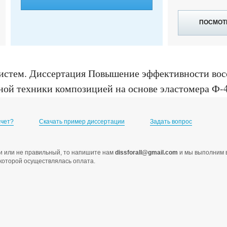
ПОСМОТ
истем
.
Диссертация Повышение эффективности вос
ной техники композицией на основе эластомера Ф-40
, 2013
счет?
Скачать пример диссертации
Задать вопрос
ами или не правильный, то напишите нам
dissforall@gmail.com
и мы выполним в
с которой осуществлялась оплата.