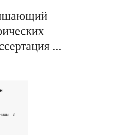
овышающий
рических
сертация ...
йн
ницы = 3