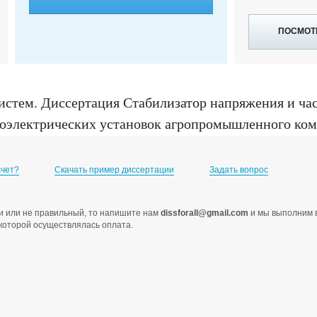
ПОСМОТ
истем
.
Диссертация Стабилизатор напряжения и ч
оэлектрических установок агропромышленного компл
 2013
счет?
Скачать пример диссертации
Задать вопрос
ами или не правильный, то напишите нам
dissforall@gmail.com
и мы выполним в
с которой осуществлялась оплата.