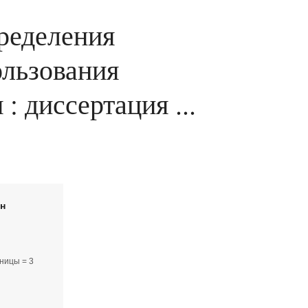
ределения
ользования
 диссертация ...
йн
ницы = 3