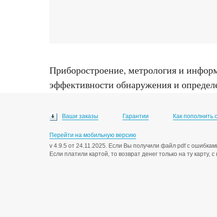
Приборостроение, метрология и инфор
эффективности обнаружения и определе
средств шумопеленгования : диссертация
Ваши заказы
Гарантии
Как пополнить 
Перейти на мобильную версию
v 4.9.5 от 24.11.2025. Если Вы получили файл pdf с ошибк
Если платили картой, то возврат денег только на ту карту, 