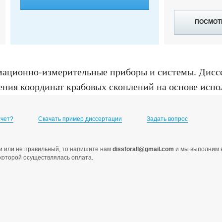
ПОСМОТ
мационно-измерительные приборы и системы
.
Дисс
ния координат крабовых скоплений на основе испо
 ... кандидата технических наук : 05.11.06, Петро
счет?
Скачать пример диссертации
Задать вопрос
ами или не правильный, то напишите нам
dissforall@gmail.com
и мы выполним в
с которой осуществлялась оплата.