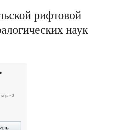
льской рифтовой
ералогических наук
йн
ницы = 3
РЕТЬ