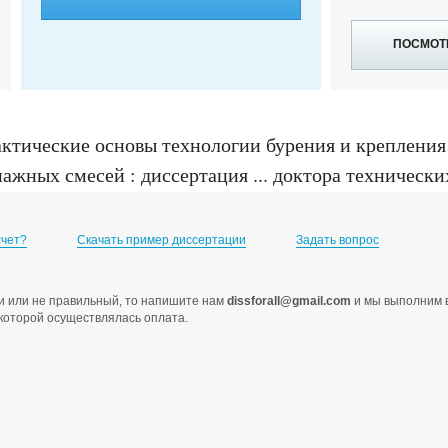
ПОСМОТ
ктические основы технологии бурения и креплени
ных смесей : диссертация ... доктора технических 
счет?
Скачать пример диссертации
Задать вопрос
ами или не правильный, то напишите нам
dissforall@gmail.com
и мы выполним в
с которой осуществлялась оплата.