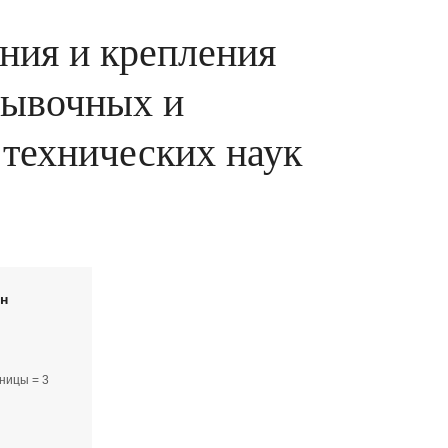
ния и крепления
мывочных и
 технических наук
йн
ницы = 3