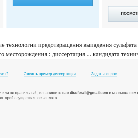
ПОСМОТ
е технологии предотвращения выпадения сульфата
есторождения : диссертация ... кандидата техниче
счет?
Скачать пример диссертации
Задать вопрос
ами или не правильный, то напишите нам
dissforall@gmail.com
и мы выполним в
с которой осуществлялась оплата.