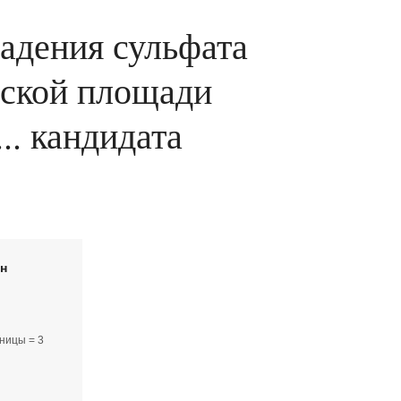
адения сульфата
вской площади
.. кандидата
йн
ницы = 3