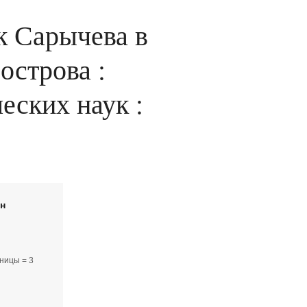
к Сарычева в
острова :
еских наук :
йн
ницы = 3