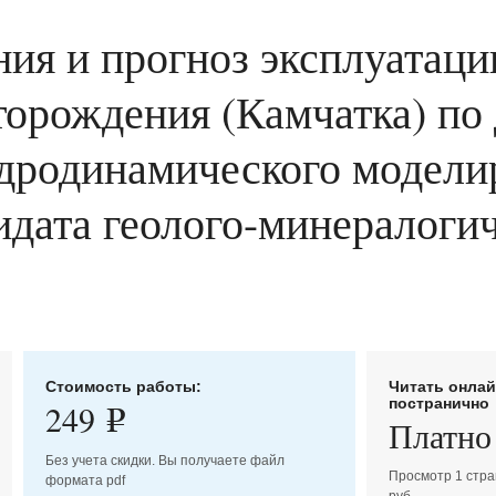
ия и прогноз эксплуатац
торождения (Камчатка) по
дродинамического моделир
дидата геолого-минералогич
Стоимость работы:
Читать онла
постранично
249
e
Платно
Без учета скидки. Вы получаете файл
Просмотр 1 стра
формата pdf
руб