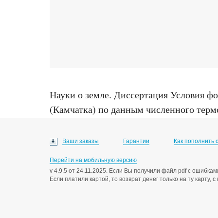
Науки о земле
.
Диссертация Условия фо
(Камчатка) по данным численного термо
минералогических наук : 25.00.07, Моск
Ваши заказы
Гарантии
Как пополнить 
Перейти на мобильную версию
v 4.9.5 от 24.11.2025. Если Вы получили файл pdf с ошибк
Если платили картой, то возврат денег только на ту карту, 