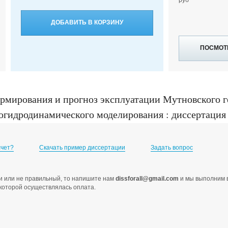
ДОБАВИТЬ В КОРЗИНУ
ПОСМОТ
рмирования и прогноз эксплуатации Мутновского 
гидродинамического моделирования : диссертация .
ва, 2010
счет?
Скачать пример диссертации
Задать вопрос
ами или не правильный, то напишите нам
dissforall@gmail.com
и мы выполним в
с которой осуществлялась оплата.