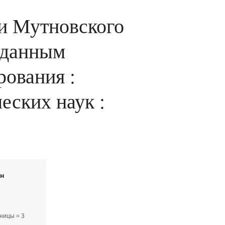
ии Мутновского
 данным
ования :
еских наук :
йн
ницы = 3