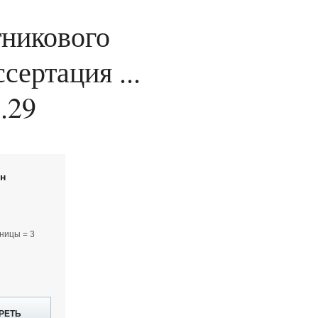
тникового
сертация ...
.29
йн
ницы = 3
РЕТЬ