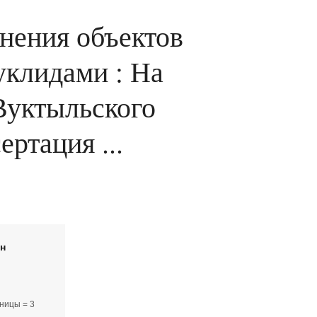
нения объектов
уклидами : На
Вуктыльского
ртация ...
йн
ницы = 3