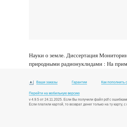
Науки о земле
.
Диссертация Мониторинг
природными радионуклидами : На прим
месторождения : диссертация ... кандида
Ваши заказы
Гарантии
Как пополнить 
Перейти на мобильную версию
v 4.9.5 от 24.11.2025. Если Вы получили файл pdf с ошибк
Если платили картой, то возврат денег только на ту карту, 