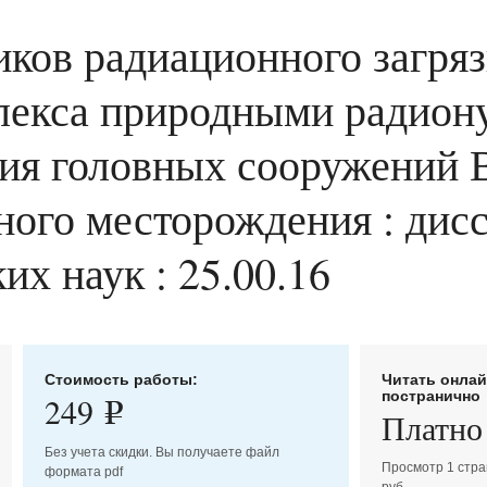
ков радиационного загряз
лекса природными радион
ия головных сооружений 
ого месторождения : диссе
их наук : 25.00.16
Стоимость работы:
Читать онла
постранично
249
e
Платно
Без учета скидки. Вы получаете файл
Просмотр 1 стра
формата pdf
руб