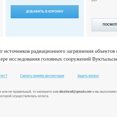
ДОБАВИТЬ В КОРЗИНУ
ПОСМОТ
 источников радиационного загрязнения объектов 
ере исследования головных сооружений Вуктыльско
та технических наук : 25.00.16, Ухта, 2005
счет?
Скачать пример диссертации
Задать вопрос
ами или не правильный, то напишите нам
dissforall@gmail.com
и мы выполним в
с которой осуществлялась оплата.