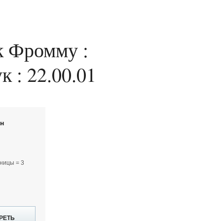
к Фромму :
к : 22.00.01
йн
ницы = 3
РЕТЬ