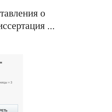
тавления о
ссертация ...
йн
ницы = 3
РЕТЬ