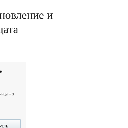
ановление и
дата
йн
ницы = 3
РЕТЬ