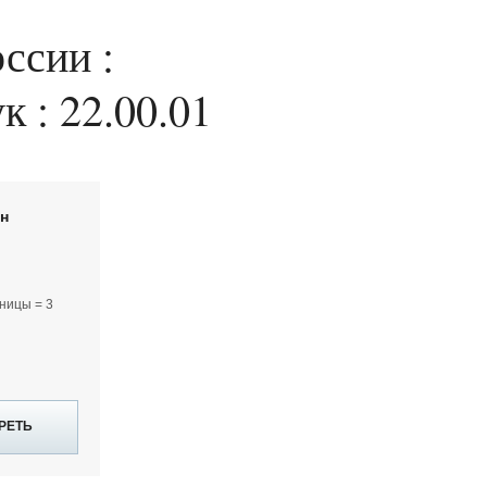
ссии :
к : 22.00.01
йн
ницы = 3
РЕТЬ