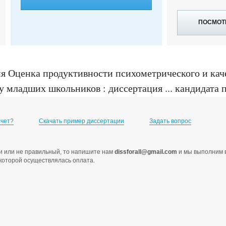
ПОСМОТ
я Оценка продуктивности психометрического и каче
 младших школьников : диссертация ... кандидата п
счет?
Скачать пример диссертации
Задать вопрос
ами или не правильный, то напишите нам
dissforall@gmail.com
и мы выполним в
с которой осуществлялась оплата.