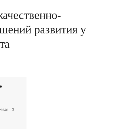
качественно-
ушений развития у
та
йн
ницы = 3