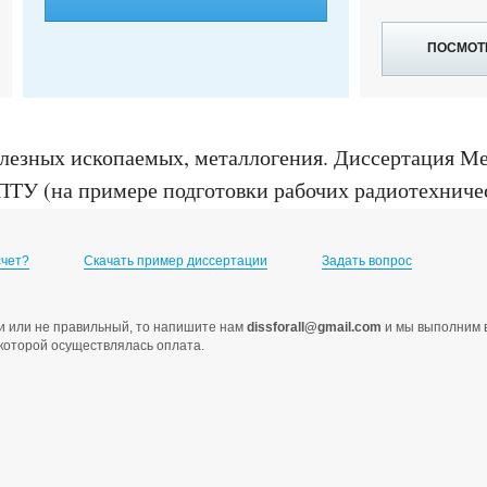
ПОСМОТ
олезных ископаемых, металлогения
.
Диссертация Ме
ПТУ (на примере подготовки рабочих радиотехническ
2, ,
счет?
Скачать пример диссертации
Задать вопрос
ами или не правильный, то напишите нам
dissforall@gmail.com
и мы выполним в
с которой осуществлялась оплата.