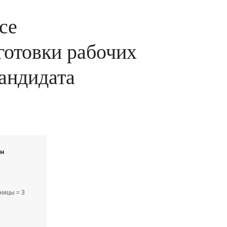
се
готовки рабочих
кандидата
йн
ницы = 3