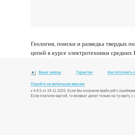
Геология, поиски и разведка твердых п
цепей в курсе электротехники средних 
кандидата педагогических наук : 13.00.0
Ваши заказы
Гарантии
Как пополнить 
Перейти на мобильную версию
v 4.9.5 от 24.11.2025. Если Вы получили файл pdf с ошибк
Если платили картой, то возврат денег только на ту карту, 