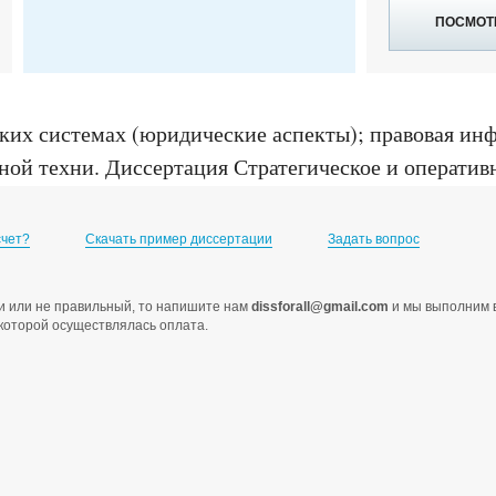
ПОСМОТ
ких системах (юридические аспекты); правовая ин
ной техни
.
Диссертация Стратегическое и оператив
 диссертация ... кандидата юридических наук : 12.
счет?
Скачать пример диссертации
Задать вопрос
ами или не правильный, то напишите нам
dissforall@gmail.com
и мы выполним в
с которой осуществлялась оплата.