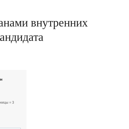
ганами внутренних
кандидата
йн
ницы = 3