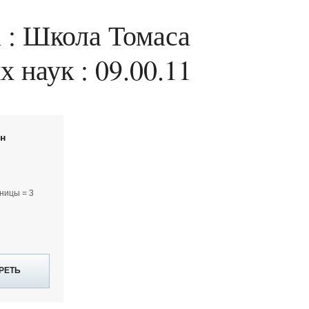
 : Школа Томаса
 наук : 09.00.11
йн
ницы = 3
РЕТЬ