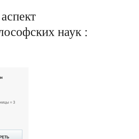
 аспект
илософских наук :
йн
ницы = 3
РЕТЬ