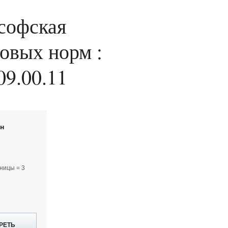
софская
овых норм :
09.00.11
йн
ницы = 3
РЕТЬ