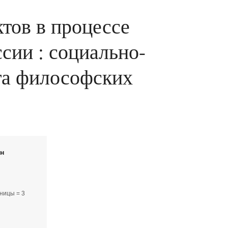
тов в процессе
сии : социально-
ата философских
йн
ницы = 3