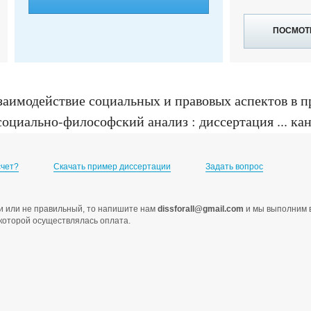
ПОСМОТ
аимодействие социальных и правовых аспектов в п
оциально-философский анализ : диссертация ... ка
счет?
Скачать пример диссертации
Задать вопрос
ами или не правильный, то напишите нам
dissforall@gmail.com
и мы выполним в
с которой осуществлялась оплата.