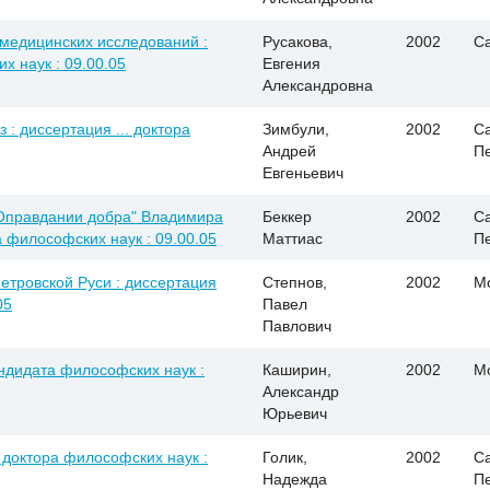
медицинских исследований :
Русакова,
2002
С
х наук : 09.00.05
Евгения
Александровна
 : диссертация ... доктора
Зимбули,
2002
Са
Андрей
П
Евгеньевич
Оправдании добра" Владимира
Беккер
2002
Са
а философских наук : 09.00.05
Маттиас
П
етровской Руси : диссертация
Степнов,
2002
М
05
Павел
Павлович
кандидата философских наук :
Каширин,
2002
М
Александр
Юрьевич
. доктора философских наук :
Голик,
2002
Са
Надежда
П