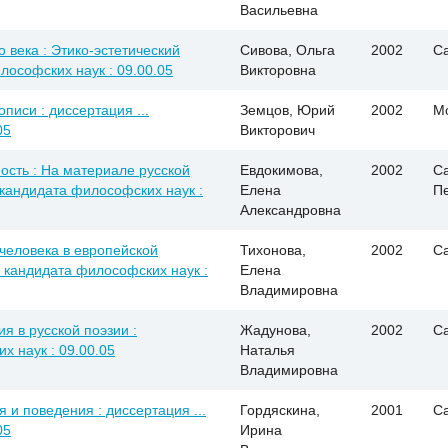
Васильевна
века : Этико-эстетический
Сивова, Ольга
2002
С
илософских наук : 09.00.05
Викторовна
писи : диссертация ...
Земцов, Юрий
2002
М
05
Викторович
ость : На материале русской
Евдокимова,
2002
Са
. кандидата философских наук :
Елена
П
Александровна
человека в европейской
Тихонова,
2002
С
.. кандидата философских наук :
Елена
Владимировна
я в русской поэзии :
Жадунова,
2002
С
х наук : 09.00.05
Наталья
Владимировна
и поведения : диссертация ...
Гордяскина,
2001
С
05
Ирина