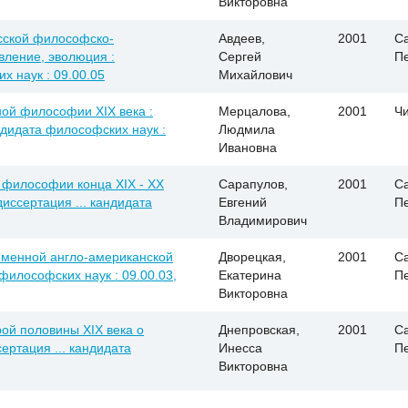
Викторовна
сской философско-
Авдеев,
2001
Са
вление, эволюция :
Сергей
П
х наук : 09.00.05
Михайлович
ной философии XIX века :
Мерцалова,
2001
Ч
андидата философских наук :
Людмила
Ивановна
 философии конца XIX - XX
Сарапулов,
2001
Са
диссертация ... кандидата
Евгений
П
Владимирович
еменной англо-американской
Дворецкая,
2001
Са
философских наук : 09.00.03,
Екатерина
П
Викторовна
ой половины XIX века о
Днепровская,
2001
Са
ертация ... кандидата
Инесса
П
Викторовна