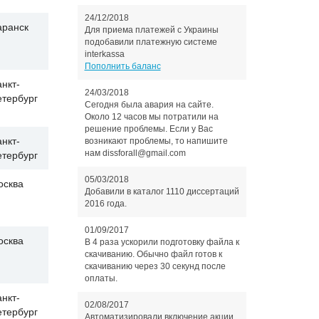
24/12/2018
аранск
Для приема платежей с Украины
подобавили платежную системе
interkassa
Пополнить баланс
нкт-
24/03/2018
етербург
Сегодня была авария на сайте.
Около 12 часов мы потратили на
решение проблемы. Если у Вас
нкт-
возникают проблемы, то напишите
нам dissforall@gmail.com
етербург
05/03/2018
осква
Добавили в каталог 1110 диссертаций
2016 года.
01/09/2017
осква
В 4 раза ускорили подготовку файла к
скачиванию. Обычно файл готов к
скачиванию через 30 секунд после
оплаты.
нкт-
02/08/2017
етербург
Автоматизировали включение акции