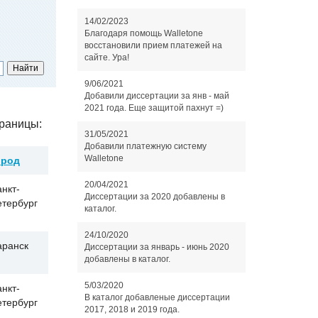
14/02/2023
Благодаря помощь Walletone
восстановили прием платежей на
сайте. Ура!
9/06/2021
Добавили диссертации за янв - май
2021 года. Еще защитой пахнут =)
раницы:
31/05/2021
Добавили платежную систему
Walletone
ород
20/04/2021
нкт-
Диссертации за 2020 добавлены в
етербург
каталог.
24/10/2020
аранск
Диссертации за январь - июнь 2020
добавлены в каталог.
5/03/2020
нкт-
В каталог добавленые диссертации
етербург
2017, 2018 и 2019 года.