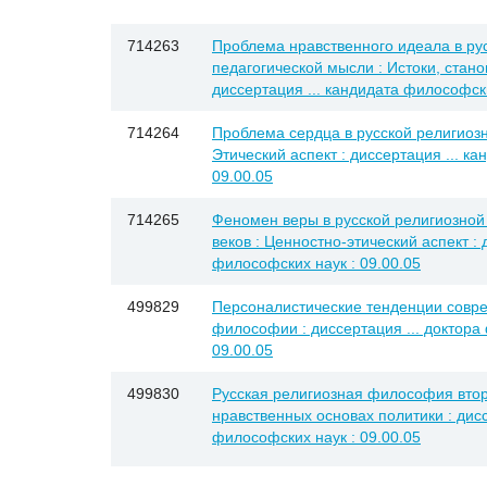
714263
Проблема нравственного идеала в ру
педагогической мысли : Истоки, стано
диссертация ... кандидата философски
714264
Проблема сердца в русской религиоз
Этический аспект : диссертация ... к
09.00.05
714265
Феномен веры в русской религиозной
веков : Ценностно-этический аспект : 
философских наук : 09.00.05
499829
Персоналистические тенденции совр
философии : диссертация ... доктора 
09.00.05
499830
Русская религиозная философия втор
нравственных основах политики : дисс
философских наук : 09.00.05