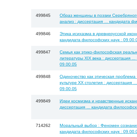
499845
Образ женщины в поэзии Серебряного 
анализ : диссертация ... кандидата ф
499846
Этика исихазма в древнерусской иконо
кандидата философских наук : 09.00.
499847
Семья как этико-философская реальн
литературы XIX века : диссертация ..
09.00.05
499848
Одиночество как этическая проблема 
культуре XX столетия : диссертация .
09.00.05
499849
Идеи космизма и нравственные искани
диссертация ... кандидата философски
714262
Моральный выбор : Феномен сознания 
кандидата философских наук : 09.00.