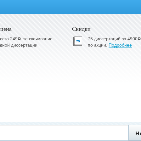
 цена
Скидки
сего 249
за скачивание
75 диссертаций за 4900
a
a
дной диссертации
по акции.
Подробнее
Н