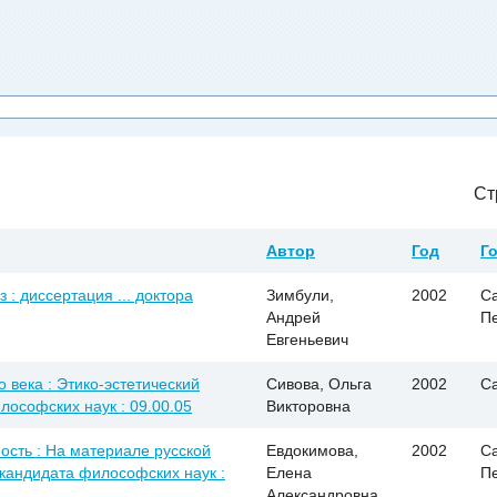
Ст
Автор
Год
Г
 : диссертация ... доктора
Зимбули,
2002
Са
Андрей
П
Евгеньевич
века : Этико-эстетический
Сивова, Ольга
2002
С
илософских наук : 09.00.05
Викторовна
ость : На материале русской
Евдокимова,
2002
Са
. кандидата философских наук :
Елена
П
Александровна