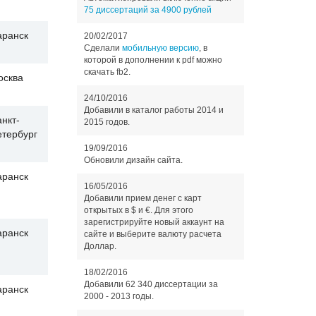
75 диссертаций за 4900 рублей
аранск
20/02/2017
Сделали
мобильную версию
, в
которой в дополнении к pdf можно
скачать fb2.
осква
24/10/2016
Добавили в каталог работы 2014 и
нкт-
2015 годов.
етербург
19/09/2016
Обновили дизайн сайта.
аранск
16/05/2016
Добавили прием денег с карт
открытых в $ и €. Для этого
зарегистрируйте новый аккаунт на
аранск
сайте и выберите валюту расчета
Доллар.
18/02/2016
Добавили 62 340 диссертации за
аранск
2000 - 2013 годы.