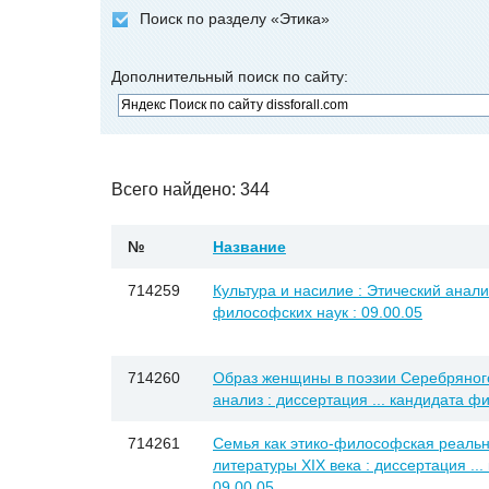
Поиск по разделу «Этика»
Дополнительный поиск по сайту:
Всего найдено: 344
№
Название
714259
Культура и насилие : Этический анализ
философских наук : 09.00.05
714260
Образ женщины в поэзии Серебряного 
анализ : диссертация ... кандидата ф
714261
Семья как этико-философская реальн
литературы XIX века : диссертация ..
09.00.05