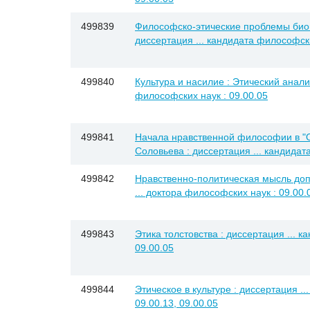
499839
Философско-этические проблемы био
диссертация ... кандидата философски
499840
Культура и насилие : Этический анализ
философских наук : 09.00.05
499841
Начала нравственной философии в "
Соловьева : диссертация ... кандидат
499842
Нравственно-политическая мысль доп
... доктора философских наук : 09.00.
499843
Этика толстовства : диссертация ... 
09.00.05
499844
Этическое в культуре : диссертация ..
09.00.13, 09.00.05