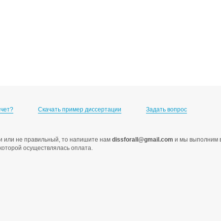
счет?
Скачать пример диссертации
Задать вопрос
ами или не правильный, то напишите нам
dissforall@gmail.com
и мы выполним в
с которой осуществлялась оплата.