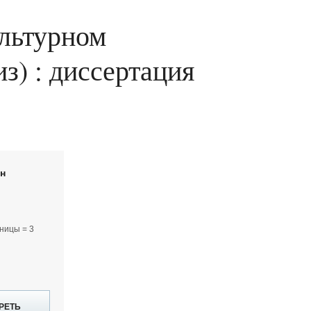
ультурном
з) : диссертация
йн
ницы = 3
РЕТЬ