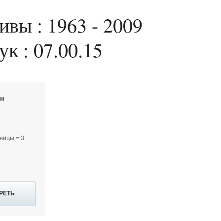
вы : 1963 - 2009
ук : 07.00.15
йн
ницы = 3
РЕТЬ