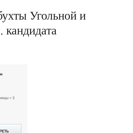
бухты Угольной и
. кандидата
йн
ницы = 3
РЕТЬ