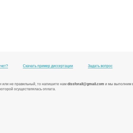
счет?
Скачать пример диссертации
Задать вопрос
ами или не правильный, то напишите нам
dissforall@gmail.com
и мы выполним в
с которой осуществлялась оплата.