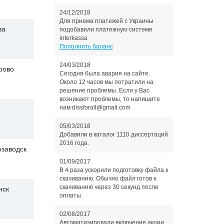
24/12/2018
Для приема платежей с Украины
ва
подобавили платежную системе
interkassa
Пополнить баланс
24/03/2018
рово
Сегодня была авария на сайте.
Около 12 часов мы потратили на
решение проблемы. Если у Вас
возникают проблемы, то напишите
нам dissforall@gmail.com
05/03/2018
Добавили в каталог 1110 диссертаций
2016 года.
озаводск
01/09/2017
В 4 раза ускорили подготовку файла к
скачиванию. Обычно файл готов к
скачиванию через 30 секунд после
нск
оплаты.
02/08/2017
Автоматизировали включение акции