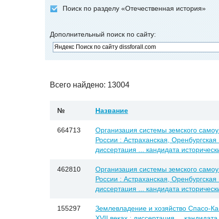
Поиск по разделу «Отечественная история»
Дополнительный поиск по сайту:
Всего найдено: 13004
№
Название
664713
Организация системы земского самоу
России : Астраханская, Оренбургская
диссертация ... кандидата исторически
462810
Организация системы земского самоу
России : Астраханская, Оренбургская
диссертация ... кандидата исторически
155297
Землевладение и хозяйство Спасо-Ка
XVII веках : диссертация ... кандидата