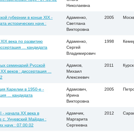
Николаевна
кой губернии в конце XIX -
Адаменко,
2005
Моск
дата исторических наук :
Светлана
Викторовна
XIX века по развитию
Адаменко,
1998
Кеме
ссертация ... кандидата
Сергей
Владимирович
ных семинарий Русской
Адамов,
2011
Курск
XX веков : диссертация ...
Михаил
02
Алексеевич
ия Карелии в 1950-е -
Адамович,
2005
Петр
ция ... кандидата
Ирина
Викторовна
 - начала XX века в
Адамчик,
2012
Сара
 с. Унуевский Майдан :
Маргарита
х наук : 07.00.02
Сергеевна