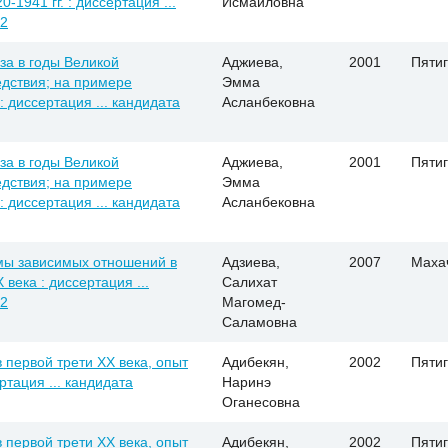
1941 гг. : диссертация ...
Исмаиловна
02
за в годы Великой
Аджиева,
2001
Пятиг
едствия; на примере
Эмма
: диссертация ... кандидата
Асланбековна
за в годы Великой
Аджиева,
2001
Пятиг
едствия; на примере
Эмма
: диссертация ... кандидата
Асланбековна
мы зависимых отношений в
Адзиева,
2007
Маха
 века : диссертация ...
Салихат
02
Магомед-
Саламовна
 первой трети ХХ века, опыт
Адибекян,
2002
Пятиг
ртация ... кандидата
Наринэ
Оганесовна
 первой трети ХХ века, опыт
Адибекян,
2002
Пятиг