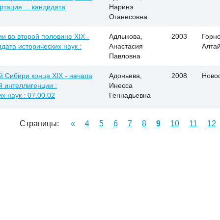
ртация ... кандидата
Наринэ
Оганесовна
и во второй половине XIX -
Адлыкова,
2003
Горно
идата исторических наук :
Анастасия
Алта
Павловна
 Сибири конца XIX - начала
Адоньева,
2008
Ново
й интеллигенции :
Инесса
х наук : 07.00.02
Геннадьевна
Страницы:
«
4
5
6
7
8
9
10
11
12