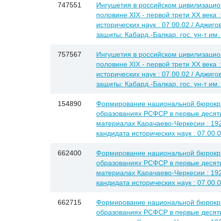
747551
Ингушетия в российском цивилизацио
половине XIX - первой трети XX века :
исторических наук : 07.00.02 / Аджиг
защиты: Кабард.-Балкар. гос. ун-т им.
757567
Ингушетия в российском цивилизацио
половине XIX - первой трети XX века :
исторических наук : 07.00.02 / Аджиг
защиты: Кабард.-Балкар. гос. ун-т им.
154890
Формирование национальной бюрокр
образованиях РСФСР в первые десяти
материалах Карачаево-Черкесии : 1920-
кандидата исторических наук : 07.00.
662400
Формирование национальной бюрокр
образованиях РСФСР в первые десяти
материалах Карачаево-Черкесии : 1920-
кандидата исторических наук : 07.00.
662715
Формирование национальной бюрокр
образованиях РСФСР в первые десяти