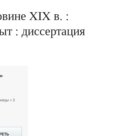
вине XIX в. :
ыт : диссертация
йн
ницы = 3
РЕТЬ