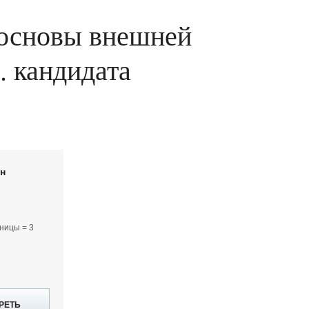
 основы внешней
.. кандидата
йн
ницы = 3
РЕТЬ