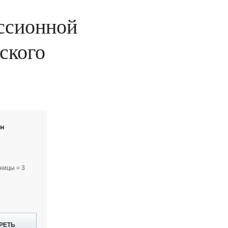
иссионной
ского
йн
ницы = 3
РЕТЬ