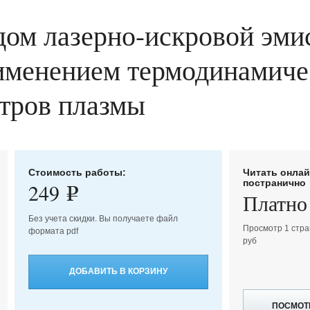
дом лазерно-искровой эм
именением термодинамиче
тров плазмы
Стоимость работы:
Читать онла
постранично
249
e
Платно
Без учета скидки. Вы получаете файл
Просмотр 1 стра
формата pdf
руб
ДОБАВИТЬ В КОРЗИНУ
ПОСМОТ