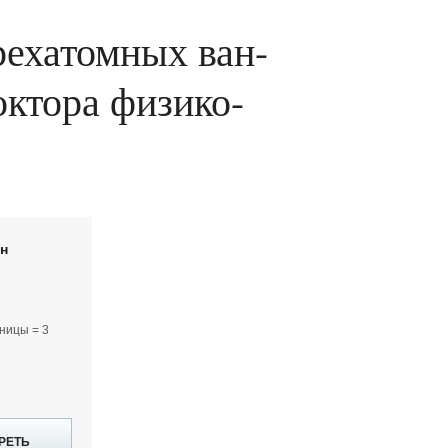
рехатомных ван-
октора физико-
йн
ницы = 3
РЕТЬ