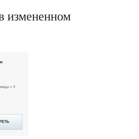
в измененном
йн
ницы = 3
РЕТЬ