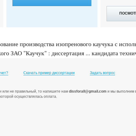
ПОСМОТ
ование производства изопренового каучука с исп
о ЗАО "Каучук" : диссертация ... кандидата техниче
счет?
Скачать пример диссертации
Задать вопрос
ами или не правильный, то напишите нам
dissforall@gmail.com
и мы выполним в
с которой осуществлялась оплата.