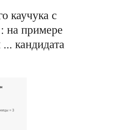
о каучука с
: на примере
... кандидата
йн
ницы = 3