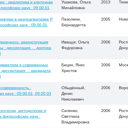
и : диалектика и клеточная
Ушакова, Ольга
2013
Тюм
илософских наук : 09.00.01
Михайловна
евтики в неопрагматизме Р.
Пазолини,
2005
Ново
ософских наук : 09.00.01,
Бернардетта
диничного: реконструкция
Иващук, Ольга
2006
Рост
 : диссертация ... доктора
Федоровна
Дону
3
симметрии в современных
Бицин, Янко
2006
Моск
диссертация ... кандидата
Христов
3
 современность :
Обыдённый,
2006
Вор
х наук : 09.00.01, 09.00.03
Денис
Николаевич
сеологии, методологии и
Силенко,
2006
Рост
та философских наук :
Светлана
Дону
Владимировна