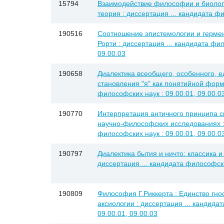
15794
Взаимодействие философии и биологи
теория : диссертация ... кандидата ф
190516
Соотношение эпистемологии и гермен
Рорти : диссертация ... кандидата фил
09.00.03
190658
Диалектика всеобщего, особенного, е
становления "я" как понятийной формы
философских наук : 09.00.01, 09.00.0
190770
Интерпретация античного принципа 
научно-философских исследованиях : 
философских наук : 09.00.01, 09.00.0
190797
Диалектика бытия и ничто: классика и
диссертация ... кандидата философски
190809
Философия Г.Риккерта : Единство гно
аксиологии : диссертация ... кандида
09.00.01, 09.00.03