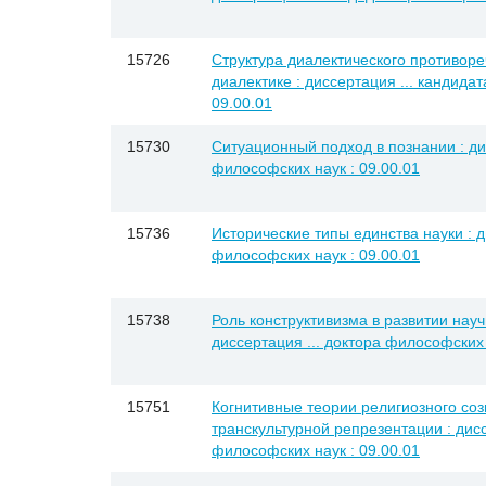
15726
Структура диалектического противор
диалектике : диссертация ... кандида
09.00.01
15730
Ситуационный подход в познании : дис
философских наук : 09.00.01
15736
Исторические типы единства науки : д
философских наук : 09.00.01
15738
Роль конструктивизма в развитии нау
диссертация ... доктора философских 
15751
Когнитивные теории религиозного соз
транскультурной репрезентации : дисс
философских наук : 09.00.01