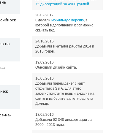
ень
75 диссертаций за 4900 рублей
20/02/2017
сибирск
Сделали
мобильную версию
, в
которой в дополнении к pdf можно
скачать fb2.
24/10/2016
ов-на-
Добавили в каталог работы 2014 и
2015 годов.
19/09/2016
ва
Обновили дизайн сайта.
16/05/2016
Добавили прием денег с карт
открытых в $ и €. Для этого
онеж
зарегистрируйте новый аккаунт на
сайте и выберите валюту расчета
Доллар.
18/02/2016
ов-на-
Добавили 62 340 диссертации за
2000 - 2013 годы.