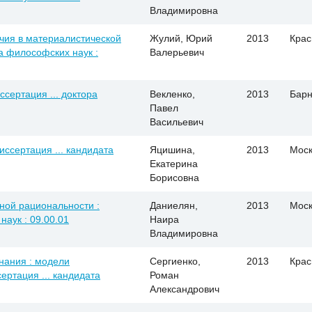
Владимировна
ечия в материалистической
Жулий, Юрий
2013
Крас
та философских наук :
Валерьевич
сертация ... доктора
Векленко,
2013
Барн
Павел
Васильевич
иссертация ... кандидата
Яцишина,
2013
Моск
Екатерина
Борисовна
чной рациональности :
Даниелян,
2013
Моск
наук : 09.00.01
Наира
Владимировна
нания : модели
Сергиенко,
2013
Крас
ертация ... кандидата
Роман
Александрович