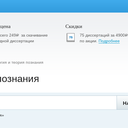
 цена
Скидки
сего 249
за скачивание
75 диссертаций за 4900
a
a
дной диссертации
по акции.
Подробнее
гия и теория познания
познания
Н
я»