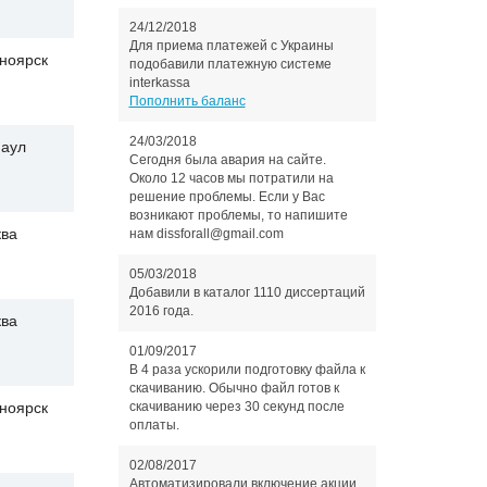
24/12/2018
Для приема платежей с Украины
ноярск
подобавили платежную системе
interkassa
Пополнить баланс
24/03/2018
аул
Сегодня была авария на сайте.
Около 12 часов мы потратили на
решение проблемы. Если у Вас
возникают проблемы, то напишите
ва
нам dissforall@gmail.com
05/03/2018
Добавили в каталог 1110 диссертаций
2016 года.
ва
01/09/2017
В 4 раза ускорили подготовку файла к
скачиванию. Обычно файл готов к
скачиванию через 30 секунд после
ноярск
оплаты.
02/08/2017
Автоматизировали включение акции