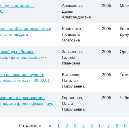
 : диссертация ...
Алексеева,
2005
Моск
01
Дарья
Александровна
сической эпистемологии и
Ерошенко,
2005
Рост
 ... кандидата
Людмила
Дону
Олеговна
свободы : Логико-
Завьялова,
2005
Орен
.. кандидата философских
Галина
Ивановна
кие основания научного
Витченко,
2005
Томс
илософских наук : 09.00.01
Наталья
Николаевна
ические и практические
Городнова,
2005
Чебо
кандидата философских наук
Ольга
Николаевна
Страницы:
«
1
2
3
4
5
6
7
8
9