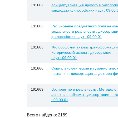
191662
Концептуализация другого в онтологии
кандидата философских наук : 09.00.
191663
Расширение предметного поля неклас
модальности реальности : диссертация
философских наук : 09.00.01
191665
Философский анализ трансформаций 
исторический аспект : диссертация .
наук : 09.00.01
191666
Социально-этические и гуманистичес
познания : диссертация ... доктора ф
191669
Восприятие и реальность : Методолог
аспекты проблемы : диссертация ... 
: 09.00.01
Всего найдено: 2159