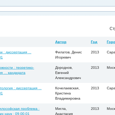
Ст
Автор
Год
Гор
: диссертация ...
Филатов, Денис
2013
Сара
01
Игоревич
жности : теоретико-
Дороднов,
2013
Моск
я ... кандидата
Евгений
Александрович
ология : диссертация ...
Кочелаевская,
2013
Сара
01
Кристина
Владимировна
илософская проблема :
Мигла,
2013
Моск
х наук : 09.00.01
Анастасия