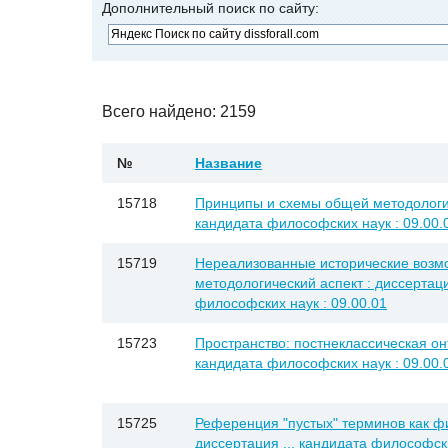
Дополнительный поиск по сайту:
Всего найдено: 2159
№
Название
15718
Принципы и схемы общей методологии 
кандидата философских наук : 09.00.
15719
Нереализованные исторические возмо
методологический аспект : диссертаци
философских наук : 09.00.01
15723
Пространство: постнеклассическая онт
кандидата философских наук : 09.00.
15725
Референция "пустых" терминов как ф
диссертация ... кандидата философски