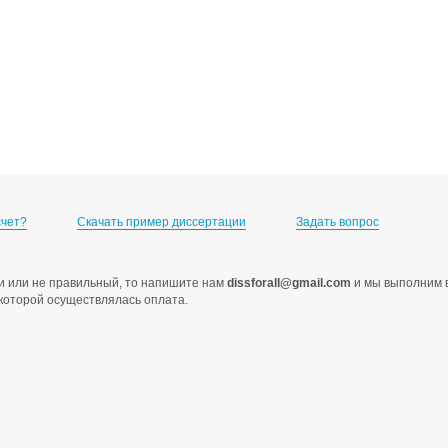
счет?
Скачать пример диссертации
Задать вопрос
ами или не правильный, то напишите нам
dissforall@gmail.com
и мы выполним в
с которой осуществлялась оплата.